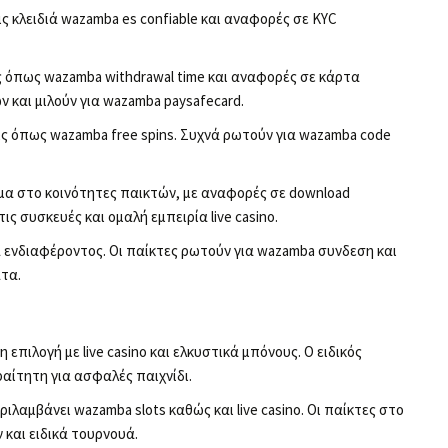
ις κλειδιά wazamba es confiable και αναφορές σε KYC
ς όπως wazamba withdrawal time και αναφορές σε κάρτα
και μιλούν για wazamba paysafecard.
ις όπως wazamba free spins. Συχνά ρωτούν για wazamba code
 θέμα στο κοινότητες παικτών, με αναφορές σε download
ς συσκευές και ομαλή εμπειρία live casino.
 ενδιαφέροντος. Οι παίκτες ρωτούν για wazamba συνδεση και
τα.
επιλογή με live casino και ελκυστικά μπόνους. Ο ειδικός
ραίτητη για ασφαλές παιχνίδι.
λαμβάνει wazamba slots καθώς και live casino. Οι παίκτες στο
και ειδικά τουρνουά.