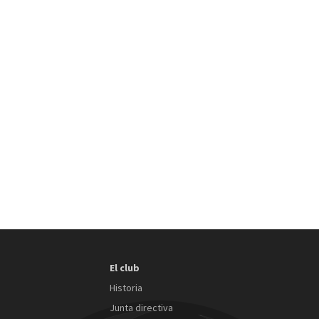
El club
Historia
Junta directiva