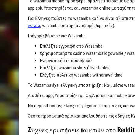
Το wazamba mobile προσφέρει ομαλή εμπειρία με εφαρ
app apk. Υποστηρίζεται και wazamba online με ταχύτητ
Για Έλληνες παίκτες το wazamba καζίνο είναι αξιόπιστ
estafa
, wazamba betrug (αναφορές/κριτικές).
Γρήγορα βήματα για Wazamba
Επιλέξτε εγγραφή στο Wazamba
Χρησιμοποιήστε casino wazamba logowanie / waz
Ενεργοποιήστε προσφορά
Επιλέξτε wazamba slots ή live tables
Ελέγξτε πολιτική wazamba withdrawal time
Το Wazamba έχει ελληνική υποστήριξη; Ναι, μέσω wazam
Διαθέτει app; Υποστηρίζεται iOS/Android και mobile br
No deposit bonus; Ελέγξτε τρέχουσες καμπάνιες και wa
Θέστε προσωπικά όρια και ακολουθήστε τις οδηγίες K
Συχνές ερωτήσεις παικτών στο Reddit