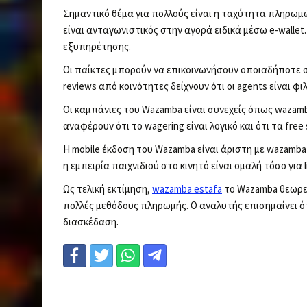
Σημαντικό θέμα για πολλούς είναι η ταχύτητα πληρωμ
είναι ανταγωνιστικός στην αγορά ειδικά μέσω e-walle
εξυπηρέτησης.
Οι παίκτες μπορούν να επικοινωνήσουν οποιαδήποτε σ
reviews από κοινότητες δείχνουν ότι οι agents είναι φι
Οι καμπάνιες του Wazamba είναι συνεχείς όπως wazam
αναφέρουν ότι το wagering είναι λογικό και ότι τα free
Η mobile έκδοση του Wazamba είναι άριστη με wazamba
η εμπειρία παιχνιδιού στο κινητό είναι ομαλή τόσο για li
Ως τελική εκτίμηση,
wazamba estafa
το Wazamba θεωρεί
πολλές μεθόδους πληρωμής. Ο αναλυτής επισημαίνει 
διασκέδαση.