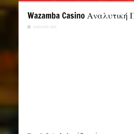
contenido
Wazamba Casino Αναλυτική 
15 AGOSTO, 2025