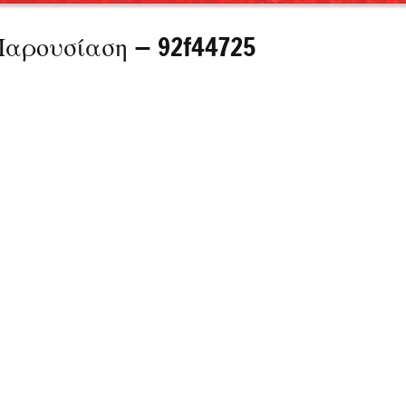
Παρουσίαση — 92f44725