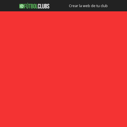
Crear la web de tu club