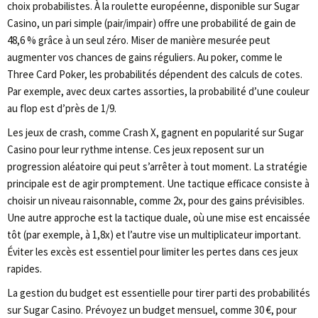
choix probabilistes. À la roulette européenne, disponible sur Sugar
Casino, un pari simple (pair/impair) offre une probabilité de gain de
48,6 % grâce à un seul zéro. Miser de manière mesurée peut
augmenter vos chances de gains réguliers. Au poker, comme le
Three Card Poker, les probabilités dépendent des calculs de cotes.
Par exemple, avec deux cartes assorties, la probabilité d’une couleur
au flop est d’près de 1/9.
Les jeux de crash, comme Crash X, gagnent en popularité sur Sugar
Casino pour leur rythme intense. Ces jeux reposent sur un
progression aléatoire qui peut s’arrêter à tout moment. La stratégie
principale est de agir promptement. Une tactique efficace consiste à
choisir un niveau raisonnable, comme 2x, pour des gains prévisibles.
Une autre approche est la tactique duale, où une mise est encaissée
tôt (par exemple, à 1,8x) et l’autre vise un multiplicateur important.
Éviter les excès est essentiel pour limiter les pertes dans ces jeux
rapides.
La gestion du budget est essentielle pour tirer parti des probabilités
sur Sugar Casino. Prévoyez un budget mensuel, comme 30 €, pour