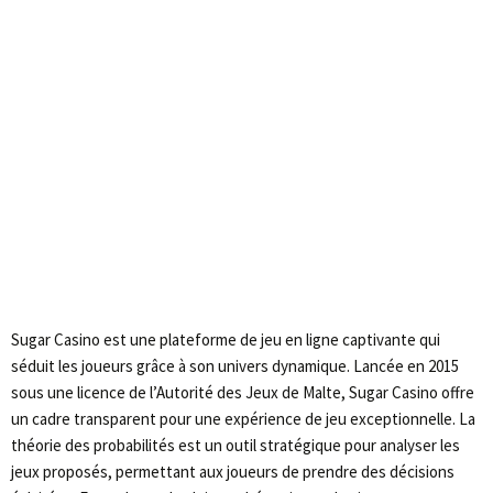
Sugar Casino est une plateforme de jeu en ligne captivante qui
séduit les joueurs grâce à son univers dynamique. Lancée en 2015
sous une licence de l’Autorité des Jeux de Malte, Sugar Casino offre
un cadre transparent pour une expérience de jeu exceptionnelle. La
théorie des probabilités est un outil stratégique pour analyser les
jeux proposés, permettant aux joueurs de prendre des décisions