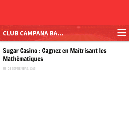
CLUB CAMPANA BALOMPIÉ
Sugar Casino : Gagnez en Maîtrisant les
Mathématiques
24 SEPTIEMBRE, 2025