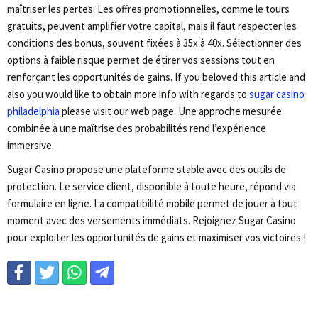
maîtriser les pertes. Les offres promotionnelles, comme le tours
gratuits, peuvent amplifier votre capital, mais il faut respecter les
conditions des bonus, souvent fixées à 35x à 40x. Sélectionner des
options à faible risque permet de étirer vos sessions tout en
renforçant les opportunités de gains. If you beloved this article and
also you would like to obtain more info with regards to
sugar casino
philadelphia
please visit our web page. Une approche mesurée
combinée à une maîtrise des probabilités rend l’expérience
immersive.
Sugar Casino propose une plateforme stable avec des outils de
protection. Le service client, disponible à toute heure, répond via
formulaire en ligne. La compatibilité mobile permet de jouer à tout
moment avec des versements immédiats. Rejoignez Sugar Casino
pour exploiter les opportunités de gains et maximiser vos victoires !