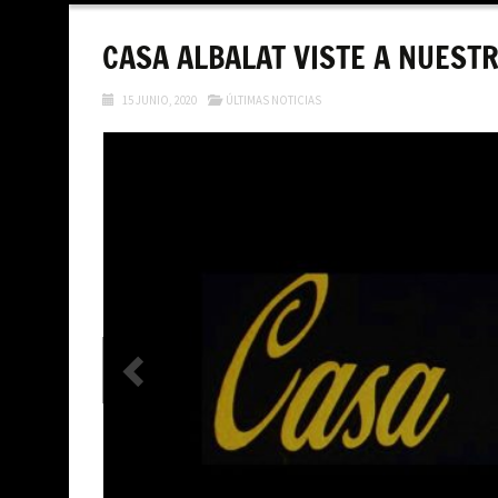
contenido
CASA ALBALAT VISTE A NUEST
15 JUNIO, 2020
ÚLTIMAS NOTICIAS
Anterior