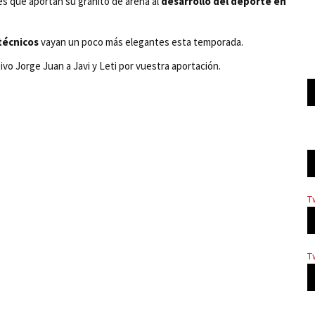
s que aportan su granito de arena al
desarrollo del deporte en
técnicos
vayan un poco más elegantes esta temporada.
vo Jorge Juan a Javi y Leti por vuestra aportación.
T
T