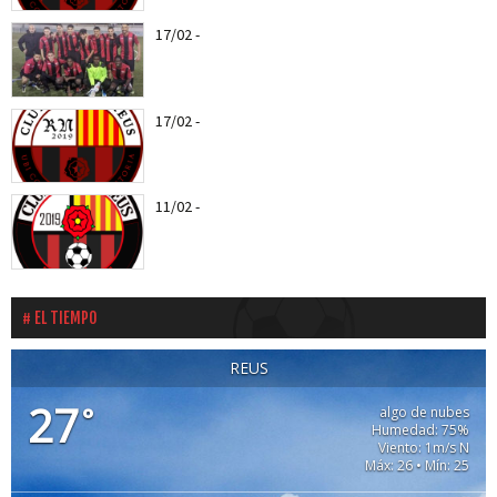
17/02
-
Web Oficial del CF REUS RN
17/02
-
Entra todas las notícias del CF Reus RN
11/02
-
Els roig-i-negres jugaran el proper entreno
amistós amb el CD...
EL TIEMPO
REUS
27
°
algo de nubes
Humedad: 75%
Viento: 1m/s N
Máx: 26 • Mín: 25