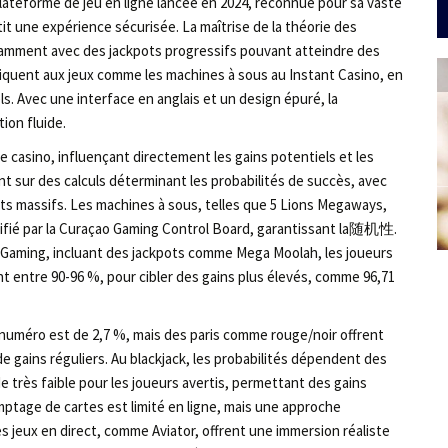
lateforme de jeu en ligne lancée en 2024, reconnue pour sa vaste
ntit une expérience sécurisée. La maîtrise de la théorie des
notamment avec des jackpots progressifs pouvant atteindre des
liquent aux jeux comme les machines à sous au Instant Casino, en
els. Avec une interface en anglais et un design épuré, la
ion fluide.
de casino, influençant directement les gains potentiels et les
 sur des calculs déterminant les probabilités de succès, avec
ts massifs. Les machines à sous, telles que 5 Lions Megaways,
tifié par la Curaçao Gaming Control Board, garantissant la随机性.
 Gaming, incluant des jackpots comme Mega Moolah, les joueurs
nt entre 90-96 %, pour cibler des gains plus élevés, comme 96,71
n numéro est de 2,7 %, mais des paris comme rouge/noir offrent
 gains réguliers. Au blackjack, les probabilités dépendent des
e très faible pour les joueurs avertis, permettant des gains
ptage de cartes est limité en ligne, mais une approche
Les jeux en direct, comme Aviator, offrent une immersion réaliste