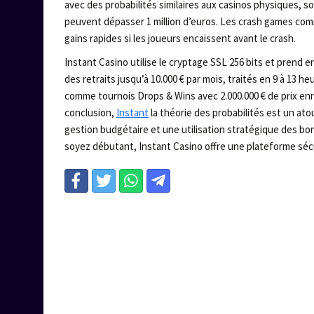
avec des probabilités similaires aux casinos physiques, 
peuvent dépasser 1 million d’euros. Les crash games com
gains rapides si les joueurs encaissent avant le crash.
Instant Casino utilise le cryptage SSL 256 bits et prend 
des retraits jusqu’à 10.000 € par mois, traités en 9 à 13 
comme tournois Drops & Wins avec 2.000.000 € de prix enri
conclusion,
Instant
la théorie des probabilités est un at
gestion budgétaire et une utilisation stratégique des bo
soyez débutant, Instant Casino offre une plateforme séc