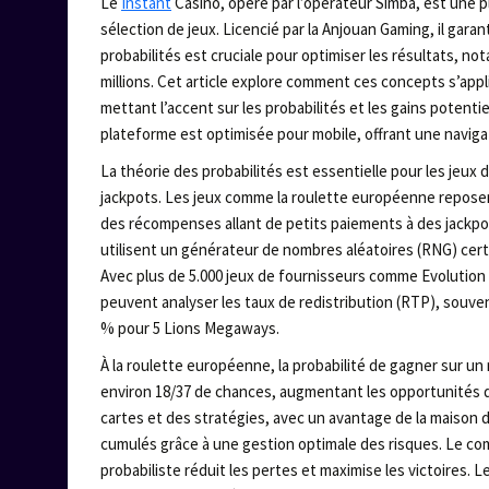
Le
Instant
Casino, opéré par l’opérateur Simba, est une p
sélection de jeux. Licencié par la Anjouan Gaming, il gara
probabilités est cruciale pour optimiser les résultats, 
millions. Cet article explore comment ces concepts s’app
mettant l’accent sur les probabilités et les gains potenti
plateforme est optimisée pour mobile, offrant une navigat
La théorie des probabilités est essentielle pour les jeux 
jackpots. Les jeux comme la roulette européenne reposent
des récompenses allant de petits paiements à des jackpo
utilisent un générateur de nombres aléatoires (RNG) cer
Avec plus de 5.000 jeux de fournisseurs comme Evolution
peuvent analyser les taux de redistribution (RTP), souve
% pour 5 Lions Megaways.
À la roulette européenne, la probabilité de gagner sur u
environ 18/37 de chances, augmentant les opportunités de
cartes et des stratégies, avec un avantage de la maison d
cumulés grâce à une gestion optimale des risques. Le com
probabiliste réduit les pertes et maximise les victoires. 