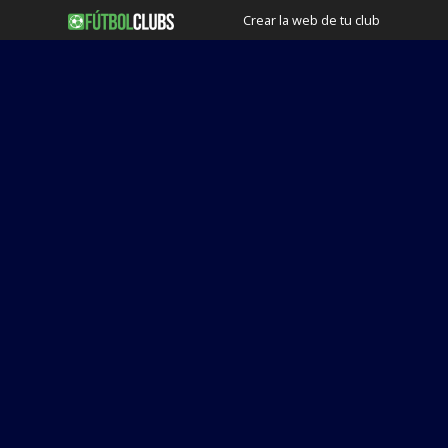
Crear la web de tu club