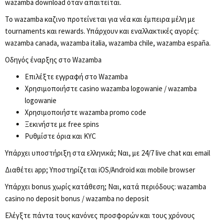
wazamba download όταν απαιτείται.
Το wazamba καζινο προτείνεται για νέα και έμπειρα μέλη με
tournaments και rewards. Υπάρχουν και εναλλακτικές αγορές:
wazamba canada, wazamba italia, wazamba chile, wazamba españa.
Οδηγός έναρξης στο Wazamba
Επιλέξτε εγγραφή στο Wazamba
Χρησιμοποιήστε casino wazamba logowanie / wazamba
logowanie
Χρησιμοποιήστε wazamba promo code
Ξεκινήστε με free spins
Ρυθμίστε όρια και KYC
Υπάρχει υποστήριξη στα ελληνικά; Ναι, με 24/7 live chat και email
Διαθέτει app; Υποστηρίζεται iOS/Android και mobile browser
Υπάρχει bonus χωρίς κατάθεση; Ναι, κατά περιόδους: wazamba
casino no deposit bonus / wazamba no deposit
Ελέγξτε πάντα τους κανόνες προσφορών και τους χρόνους