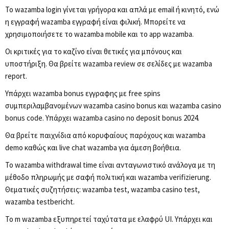
Το wazamba login γίνεται γρήγορα και απλά με email ή κινητό, ενώ
η εγγραφή wazamba εγγραφή είναι φιλική. Μπορείτε να
χρησιμοποιήσετε το wazamba mobile και το app wazamba.
Οι κριτικές για το καζίνο είναι θετικές για μπόνους και
υποστήριξη. Θα βρείτε wazamba review σε σελίδες με wazamba
report.
Υπάρχει wazamba bonus εγγραφης με free spins
συμπεριλαμβανομένων wazamba casino bonus και wazamba casino
bonus code. Υπάρχει wazamba casino no deposit bonus 2024.
Θα βρείτε παιχνίδια από κορυφαίους παρόχους και wazamba
demo καθώς και live chat wazamba για άμεση βοήθεια.
Το wazamba withdrawal time είναι ανταγωνιστικό ανάλογα με τη
μέθοδο πληρωμής με σαφή πολιτική και wazamba verifizierung.
Θεματικές συζητήσεις: wazamba test, wazamba casino test,
wazamba testbericht.
Το m wazamba εξυπηρετεί ταχύτατα με ελαφρύ UI. Υπάρχει και