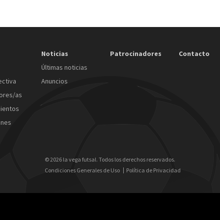
Noticias
Patrocinadores
Contacto
Últimas noticias
ectiva
Anuncios
ores/as
ientos
ones
© 2026 la vega futsal. Todos los derechos reservados.
Condiciones Generales de Uso
Política de Privacidad