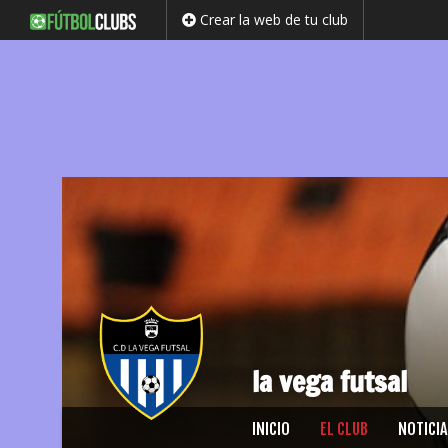
Crear la web de tu club
la vega futsal
Saltar
INICIO
EL CLUB
NOTICIA
al