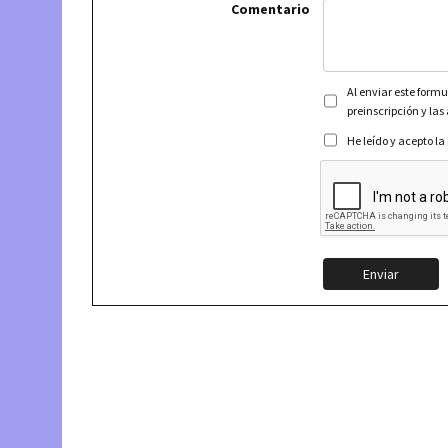
Comentario
Al enviar este formu
preinscripción y las
He leído y acepto la
Enviar