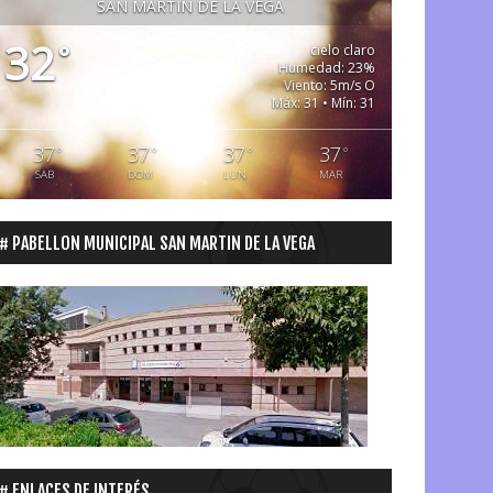
SAN MARTIN DE LA VEGA
32
°
cielo claro
Humedad: 23%
Viento: 5m/s O
Máx: 31 • Mín: 31
37
37
37
37
°
°
°
°
SAB
DOM
LUN
MAR
PABELLON MUNICIPAL SAN MARTIN DE LA VEGA
ENLACES DE INTERÉS