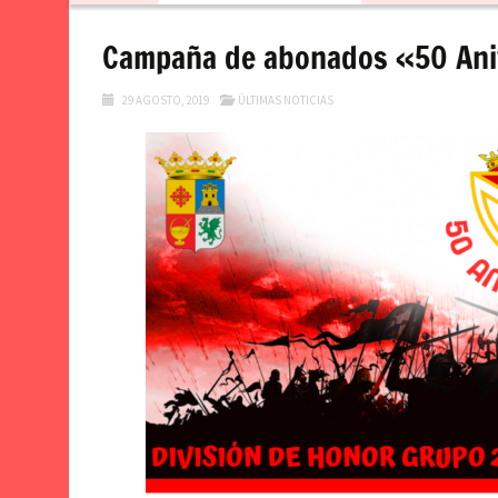
contenido
Campaña de abonados «50 Ani
29 AGOSTO, 2019
ÚLTIMAS NOTICIAS