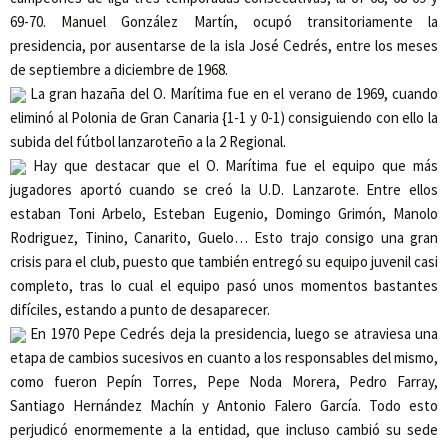
69-70. Manuel González Martín, ocupó transitoriamente la
presidencia, por ausentarse de la isla José Cedrés, entre los meses
de septiembre a diciembre de 1968.
La gran hazaña del
O. Marítima
fue en el verano de 1969, cuando
eliminó al Polonia de Gran Canaria {1-1 y 0-1) consiguiendo con ello la
subida del fútbol lanzaroteño a la 2 Regional.
Hay que destacar que el
O. Marítima
fue el equipo que más
jugadores aportó cuando se creó la U.D. Lanzarote. Entre ellos
estaban Toni Arbelo, Esteban Eugenio, Domingo Grimón, Manolo
Rodriguez, Tinino, Canarito, Guelo… Esto trajo consigo una gran
crisis para el club, puesto que también entregó su equipo juvenil casi
completo, tras lo cual el equipo pasó unos momentos bastantes
difíciles, estando a punto de desaparecer.
En 1970
Pepe Cedrés deja la presidencia, luego se atraviesa una
etapa de cambios sucesivos en cuanto a los responsables del mismo,
como fueron Pepín Torres, Pepe Noda Morera, Pedro Farray,
Santiago Hernández Machín y Antonio Falero García. Todo esto
perjudicó enormemente a la entidad, que incluso cambió su sede