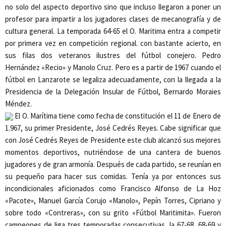
no solo del aspecto deportivo sino que incluso llegaron a poner un
profesor para impartir a los jugadores clases de mecanografía y de
cultura general. La temporada 64-65 el
O. Maritima
entra a competir
por primera vez en competición regional. con bastante acierto, en
sus filas dos veteranos ilustres del fútbol conejero. Pedro
Hernández «Recio» y Manolo Cruz. Pero es a partir de 1967 cuando el
fútbol en Lanzarote se legaliza adecuadamente, con la llegada a la
Presidencia de la Delegación Insular de Fútbol, Bernardo Moraies
Méndez.
El
O. Marítima
tiene como fecha de
constitución el 11 de Enero de
1.967
, su primer Presidente, José Cedrés Reyes. Cabe significar que
con José Cedrés Reyes de Presidente este club alcanzó sus mejores
momentos deportivos, nutriéndose de una cantera de buenos
jugadores y de gran armonía. Después de cada partido, se reunían en
su pequeño para hacer sus comidas. Tenía ya por entonces sus
incondicionales aficionados como Francisco Alfonso de La Hoz
«Pacote», Manuel García Corujo «Manolo», Pepín Torres, Cipriano y
sobre todo «Contreras», con su grito «Fútbol Maritimita». Fueron
campeones de liga tres temporadas consecutivas, la 67-68, 68-69 y