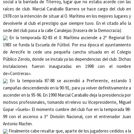
social a la barriada de Titerroy, lugar que no estaba acorde con las
raíces de club. Marcial Caraballo Barrera se hace cargo del club en
1978 con la intención de situar al
O. Marítima
en los mejores lugares y
devolverle al club el prestigio que siempre tuvo. En el citado año la
sede del club pasa a la calle Canalejas (trasera de la Democracia).
En la temporada 82-83 el
0. Marítima
asciende a 2ª Regional En
1983 se funda la Escuela de Fútbol. Por esa época el ayuntamiento
de Arrecife le cede una pequeña cancha situada en el Colegio
Público Zerolo, donde se instala ya las dependencias del club. Dichas
instalaciones fueron inauguradas en
1998
con el nombre
de
«Contreras».
En la temporada 87-88 se ascendió a Preferente, estando 3
campañas descendiendo en la 90-91, para ya volver definitivamente a
ascender en la 95-96.
En 1990
Marcial Caraballo deja la presidencia por
motivos profesionales, tomando el relevo su Vicepresidente, Miguel
Gopar «Guelo». El momento cumbre del club fue en la temporada
98-
99 con el ascenso a 3ª División Naciona
l, con el entrenador Juan
Antonio Machin.
Finalmente cabe resaltar que, aparte de los jugadores cedidos a la