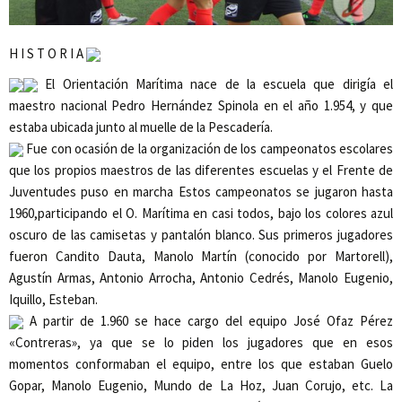
H I S T O R I A
El
Orientación Marítima
nace de la escuela que dirigía el
maestro nacional Pedro Hernández Spinola en el año
1.954
, y que
estaba ubicada junto al muelle de la Pescadería.
Fue con ocasión de la organización de los campeonatos escolares
que los propios maestros de las diferentes escuelas y el Frente de
Juventudes puso en marcha Estos campeonatos se jugaron hasta
1960,participando el
O. Marítima
en casi todos, bajo los colores azul
oscuro de las camisetas y pantalón blanco. Sus primeros jugadores
fueron Candito Dauta, Manolo Martín (conocido por Martorell),
Agustín Armas, Antonio Arrocha, Antonio Cedrés, Manolo Eugenio,
Iquillo, Esteban.
A partir de
1.960
se hace cargo del equipo José Ofaz Pérez
«Contreras», ya que se lo piden los jugadores que en esos
momentos conformaban el equipo, entre los que estaban Guelo
Gopar, Manolo Eugenio, Mundo de La Hoz, Juan Corujo, etc. La