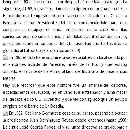
temporada 60-61 cambian el color del pantalón de blanco a negro. La
siguiente, 61-62, logran su primer titulo liguero en pugna con el San
Fernando, esa temporada «Contreras» coloca al industrial Ceciliano
Bermúdez como Presidente del club, convenciéndole para que
comprara el equipaje en unos almacenes de la calle Real (las
camisetas eran de color blanco, tiñéndolas «Contreras» por el rojo,
quizás pensando en su época del C.D. Juventud que tantos días de
gloria dio al fútbol Conejero en los años 50)
En 1961
el club tiene su primera sede social, es un local cedido por
el entonces alcalde de Arrecife, Ginés de la Hoz y que estaba
ubicado en la calle de La Porra, al lado del Instituto de Enseñanzas
Medias.
Hay que recordar que este hombre fue un amante del deporte,
especialmente del fútbol, no en vano fue entrenador y alma mater
del desaparecido C.D. Juventud y que vio con agrado que un equipo
surgiera en el barrio de La Destila.
En 1962
, Ceciliano Bermúdez cesa de su cargo, pasando a ocupar
la presidencia Juan Domínguez Reyes, desde entonces hasta 1966.
Le sigue José Cedrés Reyes, él y su junta directiva se preocuparon