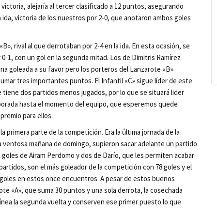
victoria, alejaría al tercer clasificado a 12 puntos, asegurando
a ida, victoria de los nuestros por 2-0, que anotaron ambos goles
B», rival al que derrotaban por 2-4 en la ida. En esta ocasión, se
0-1, con un gol en la segunda mitad. Los de Dimitris Ramírez
una goleada a su favor pero los porteros del Lanzarote «B»
umar tres importantes puntos. El Infantil «C» sigue líder de este
tiene dos partidos menos jugados, por lo que se situará lider
porada hasta el momento del equipo, que esperemos quede
 premio para ellos.
la primera parte de la competición. Era la última jornada de la
una ventosa mañana de domingo, supieron sacar adelante un partido
os goles de Airam Perdomo y dos de Darío, que les permiten acabar
partidos, son el más goleador de la competición con 78 goles y el
 goles en estos once encuentros. A pesar de estos buenos
rote «A», que suma 30 puntos y una sola derrota, la cosechada
 línea la segunda vuelta y conserven ese primer puesto lo que