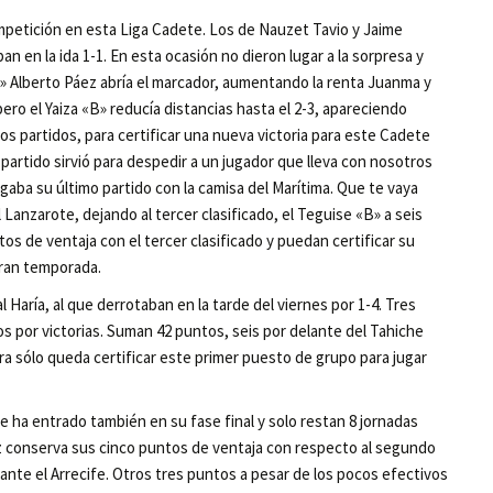
ompetición en esta Liga Cadete. Los de Nauzet Tavio y Jaime
ban en la ida 1-1. En esta ocasión no dieron lugar a la sorpresa y
«A» Alberto Páez abría el marcador, aumentando la renta Juanma y
pero el Yaiza «B» reducía distancias hasta el 2-3, apareciendo
 partidos, para certificar una nueva victoria para este Cadete
 partido sirvió para despedir a un jugador que lleva con nosotros
ugaba su último partido con la camisa del Marítima. Que te vaya
Lanzarote, dejando al tercer clasificado, el Teguise «B» a seis
 de ventaja con el tercer clasificado y puedan certificar su
gran temporada.
l Haría, al que derrotaban en la tarde del viernes por 1-4. Tres
s por victorias. Suman 42 puntos, seis por delante del Tahiche
ora sólo queda certificar este primer puesto de grupo para jugar
e ha entrado también en su fase final y solo restan 8 jornadas
íaz conserva sus cinco puntos de ventaja con respecto al segundo
4 ante el Arrecife. Otros tres puntos a pesar de los pocos efectivos