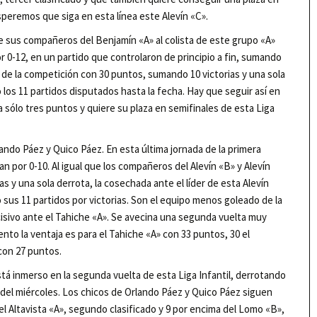
speremos que siga en esta línea este Alevín «C».
e sus compañeros del Benjamín «A» al colista de este grupo «A»
or 0-12, en un partido que controlaron de principio a fin, sumando
 de la competición con 30 puntos, sumando 10 victorias y una sola
o los 11 partidos disputados hasta la fecha. Hay que seguir así en
 a sólo tres puntos y quiere su plaza en semifinales de esta Liga
rlando Páez y Quico Páez. En esta última jornada de la primera
an por 0-10. Al igual que los compañeros del Alevín «B» y Alevín
s y una sola derrota, la cosechada ante el líder de esta Alevín
sus 11 partidos por victorias. Son el equipo menos goleado de la
cisivo ante el Tahiche «A». Se avecina una segunda vuelta muy
ento la ventaja es para el Tahiche «A» con 33 puntos, 30 el
 con 27 puntos.
está inmerso en la segunda vuelta de esta Liga Infantil, derrotando
 del miércoles. Los chicos de Orlando Páez y Quico Páez siguen
l Altavista «A», segundo clasificado y 9 por encima del Lomo «B»,