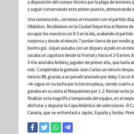
a disposición del cuerpo técnico por la plaga de lesione
y seguir conservando este primer puesto, demostrando el 
Una semana más, cerramos el resumen con el partido dispu
Villalobos. Recibíamos en la Ciudad Deportiva al Marino de
escapar los nuestros un 0-3 en la ida, acabando el partido 
sorpresa y desde el minuto 7 ponían tierra de por medio g
bonito gol. Julyan avisaba con un disparo al palo en el mi
sacaba un zapatazo desde la frontal y hacia el 2-0 antes d
3-0 lo anotaba Aridany, jugador de primer año, que batía a
más. Completaba la goleada Jean Carlos un minuto después 
minuto 89, gracias a un penalti anotado por Aday. Con el 4-
«A» sigue en su lucha por la tercera plaza, siendo cuarto 
ganaba en su visita al Maspalomas por 1-2. Restan ocho 
finalizar esta magnífica temporada del equipo, en el mejo
disfrutar y disputar la Copa Atlántico de selecciones. El 
Canaria, que se enfrentará a Japón, España y Serbia. Pre