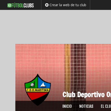
Crear la web de tu club
Club Deportivo O
Saltar
INICIO
NOTICIAS
EL CL
al