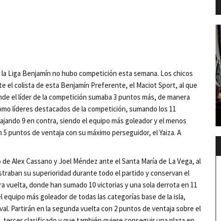
 la Liga Benjamín no hubo competición esta semana. Los chicos
e el colista de esta Benjamín Preferente, el Maciot Sport, al que
onde el líder de la competición sumaba 3 puntos más, de manera
como líderes destacados de la competición, sumando los 11
cajando 9 en contra, siendo el equipo más goleador y el menos
 5 puntos de ventaja con su máximo perseguidor, el Yaiza. A
» de Alex Cassano y Joel Méndez ante el Santa María de La Vega, al
aban su superioridad durante todo el partido y conservan el
era vuelta, donde han sumado 10 victorias y una sola derrota en 11
l equipo más goleador de todas las categorías base de la isla,
val. Partirán en la segunda vuelta con 2 puntos de ventaja sobre el
, tercer clasificado y que también quiere conseguir una plaza en