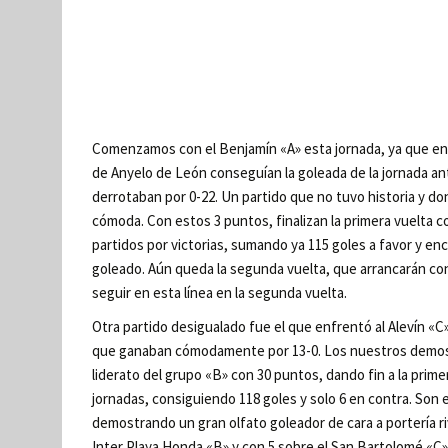
Comenzamos con el Benjamín «A» esta jornada, ya que en
de Anyelo de León conseguían la goleada de la jornada ant
derrotaban por 0-22. Un partido que no tuvo historia y d
cómoda. Con estos 3 puntos, finalizan la primera vuelta 
partidos por victorias, sumando ya 115 goles a favor y en
goleado. Aún queda la segunda vuelta, que arrancarán con
seguir en esta línea en la segunda vuelta.
Otra partido desigualado fue el que enfrentó al Alevín «C
que ganaban cómodamente por 13-0. Los nuestros demostr
liderato del grupo «B» con 30 puntos, dando fin a la prim
jornadas, consiguiendo 118 goles y solo 6 en contra. Son e
demostrando un gran olfato goleador de cara a portería ri
Inter Playa Honda «B» y con 5 sobre el San Bartolomé «C»