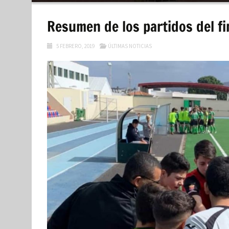
contenido
Resumen de los partidos del f
5 FEBRERO, 2019
ÚLTIMAS NOTICIAS