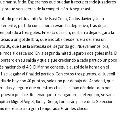
s que han sufrido. Esperemos que puedan ir recuperando jugadores
porqué son líderes de la competición. A seguir así.
tado por el Juvenil «A» de Bási Coco, Carlos Javier y Juan
 Tenerife, partido con sabor a revancha deportiva, tras dejar
empatado a tres goles. En esta ocasión, no iban a dejar lugar a la
racias a un gol de Ibra, que anotaba desde fuera del área un
nuto 36, que fue la antesala del segundo gol. Nuevamente Ibra,
e irnos al descanso. En la segunda mitad llegaron dos goles más. El
l portero en su salida y que sigue creciendo a cada partido un poco
haciendo el 4-0. El Marino conseguía el gol de la honra en el
1 se llegaba al final del partido. Con estos tres puntos, el Juvenil
a día de hoy con 40 puntos, solo uno por debajo del Acodetti, que
jornadas y seguro que nuestros chicos acaban dándolo todo por
r puesto posible. Reseñar que tres jugadores del equipo, se van a
Capitán Miguel Ángel, Ibra y Diego, formarán parte de la Selección
mio merecido a su gran temporada. Grandes chicos!