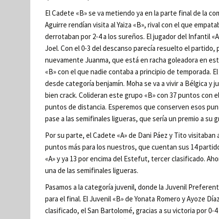
El Cadete «B» se va metiendo ya en la parte final de la c
Aguirre rendían visita al Yaiza «B», rival con el que empata
derrotaban por 2-4 a los sureños. El jugador del Infantil 
Joel. Con el 0-3 del descanso parecía resuelto el partido, 
nuevamente Juanma, que está en racha goleadora en estos
«B» con el que nadie contaba a principio de temporada. El
desde categoría benjamín. Moha se va a vivir a Bélgica y j
bien crack. Colideran este grupo «B» con 37 puntos con el 
puntos de distancia. Esperemos que conserven esos puntos
pase a las semifinales ligueras, que sería un premio a su 
Por su parte, el Cadete «A» de Dani Páez y Tito visitaban a
puntos más para los nuestros, que cuentan sus 14 partido
«A» y ya 13 por encima del Estefut, tercer clasificado. Ah
una de las semifinales ligueras.
Pasamos a la categoría juvenil, donde la Juvenil Preferent
para el final. El Juvenil «B» de Yonata Romero y Ayoze D
clasificado, el San Bartolomé, gracias a su victoria por 0-