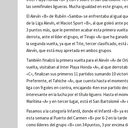
las semifinales ligueras. Mucha igualdad en este grupo, e
El Alevín «B» de Rubén «Samba» se enfrentaba al igual qu
de la Liga Alevín, el Maciot Sport «B», al que goleó ante p
3 puntos más, que le permiten acabar esta primera vuelta
derrota, ante el líder el grupo, el Tinajo «A» que ha ganad
la segunda vuelta, ya que el Tite, tercer clasificado, está
Alevín, que está muy apretada en ambos grupos.
También finalizó la primera vuelta para el Alevín «A» de O
vuelta, visitaban al Inter Playa Honda «A», al que derrotab
«C», finalizan sus primeros 11 partidos sumando 10 victoria
Preferente, el Tahiche «A», que cuenta hasta el momento 
liga con 9 goles en contra, encajando 4 en ese partido de
interesante en la lucha por el título liguero. Hasta el mom
Marítima «A» y en tercer lugar, está el San Bartolomé «A»
Pasamos a la categoría Infantil, donde el Infantil «B» ya 
esta semana al Puerto del Carmen «B» por 6-2 en la tarde
como líderes del grupo «B» con 34 puntos, 3 por encima de