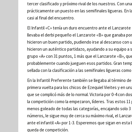
tercer clasificado y próximo rival de los nuestros. Con una 
prácticamente un puesto en las semifinales ligueras. En l
casi al final del encuentro.
El Infantil «C» tenía un duro encuentro ante el Lanzarote «
llevaba el derbi pequeño el Lanzarote «B» que ganaba por 
hicieron un buen partido, pudiendo irse al descanso con 
hicieron un auténtico partidazo, ayudando a su equipo a s
grupo «A» con 31 puntos, 1 más que el Lanzarote «B», que 
probablemente cuando jueguen esos partidos. Gran tem
sellada con la clasificación a las semifinales ligueras como
En la Infantil Preferente también se llegaba al término de 
primera vuelta para los chicos de Ezequiel Vieites y en 
que se complicó más de lo normal. Victoria por 0-4 con d
la competición como la empezaron, líderes. Tras estos 11 
menos goleado de todas las categorías, encajando solo 3
números, le sigue muy de cerca su máximo rival, el Lanza
ante el infantil «A» por 1-3. Esperemos que sigan en esta
queda de competición.