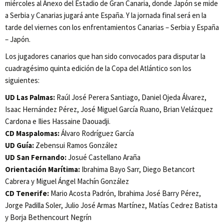
miércoles al Anexo del Estadio de Gran Canaria, donde Japón se mide
a Serbia y Canarias jugará ante España. Y la jornada final será en la
tarde del viernes con los enfrentamientos Canarias – Serbia y España
– Japón.
Los jugadores canarios que han sido convocados para disputar la
cuadragésimo quinta edición de la Copa del Atlántico son los
siguientes:
UD Las Palmas:
Raúl José Perera Santiago, Daniel Ojeda Álvarez,
Isaac Hernández Pérez, José Miguel García Ruano, Brian Velázquez
Cardona e Ilies Hassaine Daouadji.
CD Maspalomas:
Álvaro Rodríguez García
UD Guía:
Zebensui Ramos González
UD San Fernando:
Josué Castellano Araña
Orientación Marítima:
Ibrahima Bayo Sarr, Diego Betancort
Cabrera y Miguel Ángel Machín González
CD Tenerife:
Mario Acosta Padrón, Ibrahima José Barry Pérez,
Jorge Padilla Soler, Julio José Armas Martínez, Matías Cedrez Batista
y Borja Bethencourt Negrín