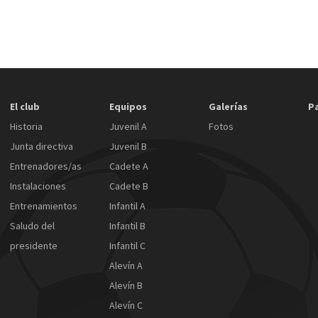
El club
Equipos
Galerías
P
Historia
Juvenil A
Fotos
Junta directiva
Juvenil B
Entrenadores/as
Cadete A
Instalaciones
Cadete B
Entrenamientos
Infantil A
Saludo del
Infantil B
presidente
Infantil C
Alevín A
Alevín B
Alevín C