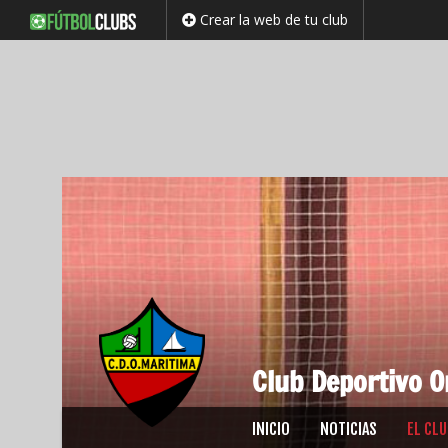
Crear la web de tu club
Club Deportivo O
Saltar
INICIO
NOTICIAS
EL CL
al