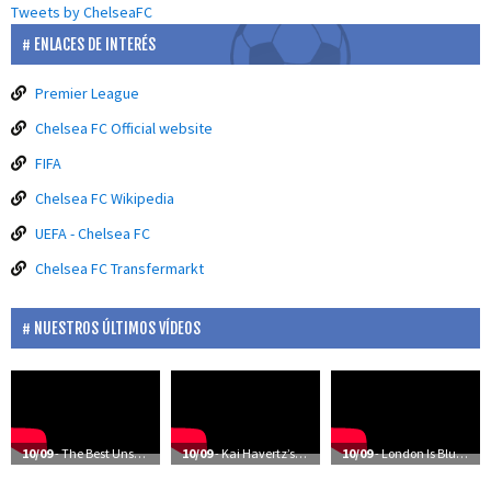
Tweets by ChelseaFC
ENLACES DE INTERÉS
Premier League
Chelsea FC Official website
FIFA
Chelsea FC Wikipedia
UEFA - Chelsea FC
Chelsea FC Transfermarkt
NUESTROS ÚLTIMOS VÍDEOS
10/09
- The Best Unseen Moments Of Chelsea’s Season
10/09
- Kai Havertz’s First Training Session At Cobham
10/09
- London Is Blue | The Future’s Bright | Frank Lampard: Coming Home