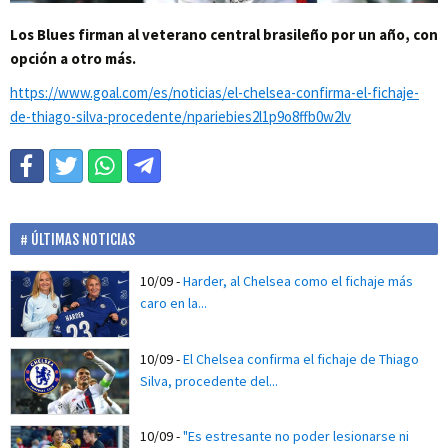
Los Blues firman al veterano central brasileño por un año, con
opción a otro más.
https://www.goal.com/es/noticias/el-chelsea-confirma-el-fichaje-
de-thiago-silva-procedente/npariebies2l1p9o8ffb0w2lv
ÚLTIMAS NOTICIAS
10/09
-
Harder, al Chelsea como el fichaje más
caro en la...
10/09
-
El Chelsea confirma el fichaje de Thiago
Silva, procedente del...
10/09
-
"Es estresante no poder lesionarse ni