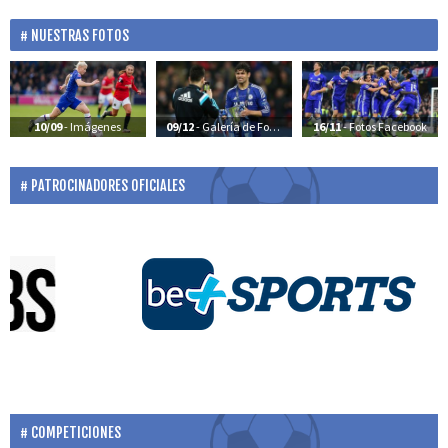
NUESTRAS FOTOS
10/09
- Imágenes
09/12
- Galería de Fotos
16/11
- Fotos Facebook
PATROCINADORES OFICIALES
COMPETICIONES