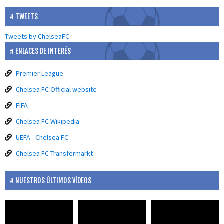
TWEETS
Tweets by ChelseaFC
ENLACES DE INTERÉS
Premier League
Chelsea FC Official website
FIFA
Chelsea FC Wikipedia
UEFA - Chelsea FC
Chelsea FC Transfermarkt
NUESTROS ÚLTIMOS VÍDEOS