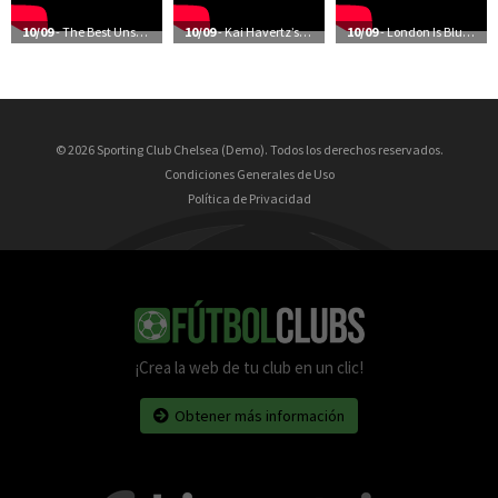
10/09
- The Best Unseen Moments Of Chelsea’s Season
10/09
- Kai Havertz’s First Training Session At Cobham
10/09
- London Is Blue | The Future’s Bright | Frank Lampard: Coming Home
© 2026 Sporting Club Chelsea (Demo). Todos los derechos reservados.
Condiciones Generales de Uso
Política de Privacidad
¡Crea la web de tu club en un clic!
Obtener más información