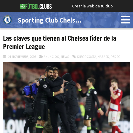
Crear la web de tu club
Sporting Club Chelsea (Demo)
Las claves que tienen al Chelsea líder de la
Premier League
21 NOVIEMBRE, 2016
ANUNCIOS
,
NEWS
DIEGOCOSTA
,
HAZARD
,
PEDRO