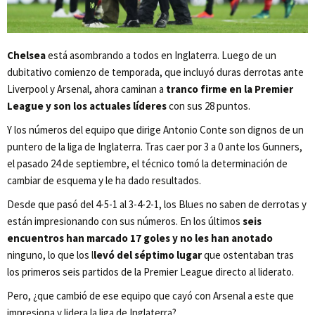
Chelsea
está asombrando a todos en Inglaterra. Luego de un
dubitativo comienzo de temporada, que incluyó duras derrotas ante
Liverpool y Arsenal, ahora caminan a
tranco firme en la Premier
League y son los actuales líderes
con sus 28 puntos.
Y los números del equipo que dirige Antonio Conte son dignos de un
puntero de la liga de Inglaterra. Tras caer por 3 a 0 ante los Gunners,
el pasado 24 de septiembre, el técnico tomó la determinación de
cambiar de esquema y le ha dado resultados.
Desde que pasó del 4-5-1 al 3-4-2-1, los Blues no saben de derrotas y
están impresionando con sus números. En los últimos
seis
encuentros han marcado 17 goles y no les han anotado
ninguno, lo que los l
levó del séptimo lugar
que ostentaban tras
los primeros seis partidos de la Premier League directo al liderato.
Pero, ¿que cambió de ese equipo que cayó con Arsenal a este que
impresiona y lidera la liga de Inglaterra?