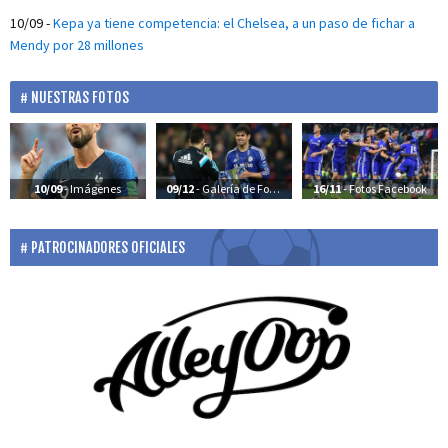
10/09
-
Kepa ya tiene competencia: el Chelsea, a un paso de fichar a
Mendy por 28 millones
NUESTRAS FOTOS
10/09
- Imágenes
09/12
- Galería de Fotos
16/11
- Fotos Facebook
PATROCINADORES OFICIALES