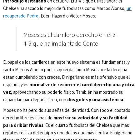
introdujo el italiano
en octubre. El 3-4-3 que utiliza ahora el
Chelsea ha sacado lo mejor de futbolistas como Marcos Alonso,
un
recuperado Pedro
, Eden Hazard o Victor Moses.
Moses es el carrilero derecho en el 3-
4-3 que ha implantado Conte
El papel de los carrileros en este nuevo sistema es fundamental y
tanto Marcos Alonso por la izquierda como Moses por la derecha
están cumpliendo con creces. El nigeriano es más ofensivo que el
español, y es
normal verle recorrer el carril derecho una y otra
vez
, aprovechando su poderío físico. También ha mostrado su
capacidad para llegar al área, con
dos goles y una asistencia
.
Moses no ha perdido sus señas de identidad. Con todo el costado
derecho libre es capaz de
mostrar su velocidad y su facilidad
para driblar rivales
. Es el cuarto futbolista del Chelsea que más
regates realiza del equipo y uno de los que más centra. El nigeriano