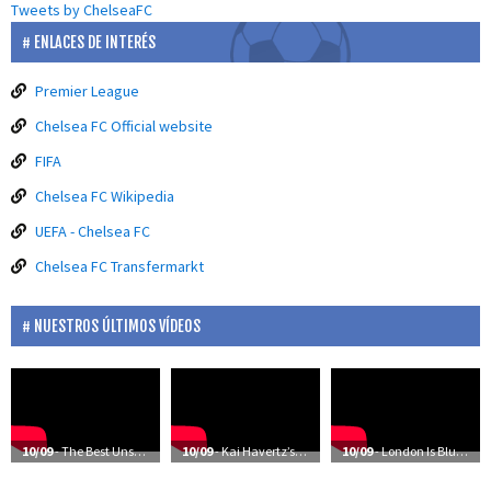
Tweets by ChelseaFC
ENLACES DE INTERÉS
Premier League
Chelsea FC Official website
FIFA
Chelsea FC Wikipedia
UEFA - Chelsea FC
Chelsea FC Transfermarkt
NUESTROS ÚLTIMOS VÍDEOS
10/09
- The Best Unseen Moments Of Chelsea’s Season
10/09
- Kai Havertz’s First Training Session At Cobham
10/09
- London Is Blue | The Future’s Bright | Frank Lampard: Coming Home