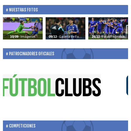
NUESTRAS FOTOS
10/09
- Imágenes
09/12
- Galería de Fotos
16/11
- Fotos Facebook
PATROCINADORES OFICIALES
COMPETICIONES