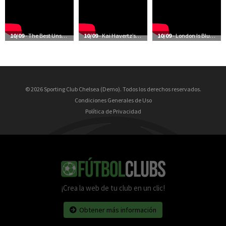
10/09
- The Best Unseen Moments Of Chelsea’s Season
10/09
- Kai Havertz’s First Training Session At Cobham
10/09
- London Is Blue | The Future’s Bright | Frank Lampard: Coming Home
© 2026 Sporting Club Chelsea (Demo). Todos los derechos reservados.
Condiciones Generales de Uso
Política de Privacidad
¡Crea la web de tu club en un clic!
Obtener más información