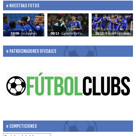
NUESTRAS FOTOS
10/09
- Imágenes
09/12
- Galería de Fotos
16/11
- Fotos Facebook
PATROCINADORES OFICIALES
COMPETICIONES