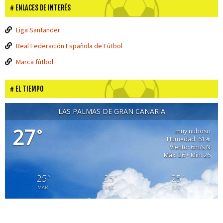
ENLACES DE INTERÉS
Liga Santander
Real Federación Española de Fútbol
Marca fútbol
EL TIEMPO
LAS PALMAS DE GRAN CANARIA
27
°
muy nuboso
Humedad: 61%
Viento: 6m/s N
Máx: 26 • Mín: 26
25
25
25
°
°
°
MAR
MIE
JUE