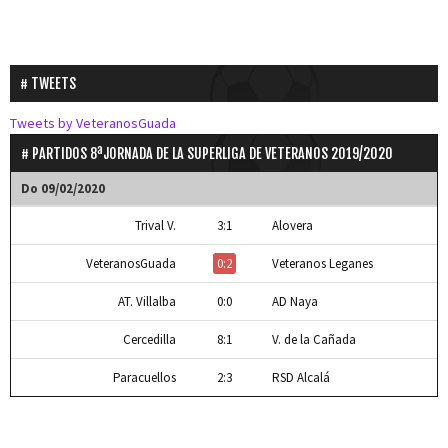
TWEETS
Tweets by VeteranosGuada
PARTIDOS 8ªJORNADA DE LA SUPERLIGA DE VETERANOS 2019/2020
Do 09/02/2020
Trival V.
3:1
Alovera
VeteranosGuada
0:2
Veteranos Leganes
AT. Villalba
0:0
AD Naya
Cercedilla
8:1
V. de la Cañada
Paracuellos
2:3
RSD Alcalá