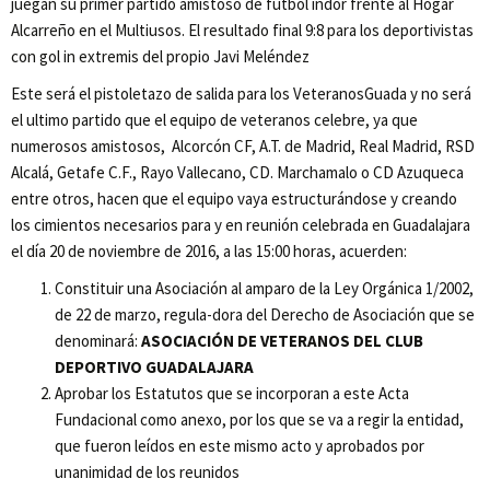
juegan su primer partido amistoso de fútbol indor frente al Hogar
Alcarreño en el Multiusos. El resultado final 9:8 para los deportivistas
con gol in extremis del propio Javi Meléndez
Este será el pistoletazo de salida para los VeteranosGuada y no será
el ultimo partido que el equipo de veteranos celebre, ya que
numerosos amistosos, Alcorcón CF, A.T. de Madrid, Real Madrid, RSD
Alcalá, Getafe C.F., Rayo Vallecano, CD. Marchamalo o CD Azuqueca
entre otros, hacen que el equipo vaya estructurándose y creando
los cimientos necesarios para y en reunión celebrada en Guadalajara
el día 20 de noviembre de 2016, a las 15:00 horas, acuerden:
Constituir una Asociación al amparo de la Ley Orgánica 1/2002,
de 22 de marzo, regula-dora del Derecho de Asociación que se
denominará:
ASOCIACIÓN DE VETERANOS DEL CLUB
DEPORTIVO GUADALAJARA
Aprobar los Estatutos que se incorporan a este Acta
Fundacional como anexo, por los que se va a regir la entidad,
que fueron leídos en este mismo acto y aprobados por
unanimidad de los reunidos