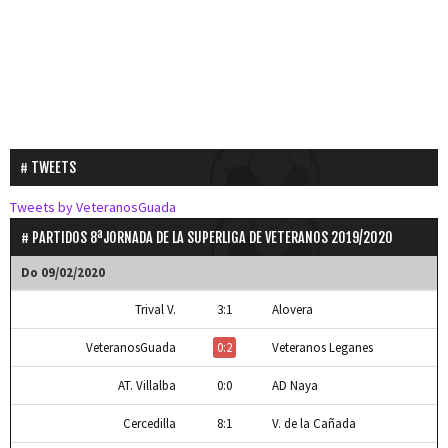
TWEETS
Tweets by VeteranosGuada
PARTIDOS 8ªJORNADA DE LA SUPERLIGA DE VETERANOS 2019/2020
Do 09/02/2020
Trival V.
3:1
Alovera
VeteranosGuada
0:2
Veteranos Leganes
AT. Villalba
0:0
AD Naya
Cercedilla
8:1
V. de la Cañada