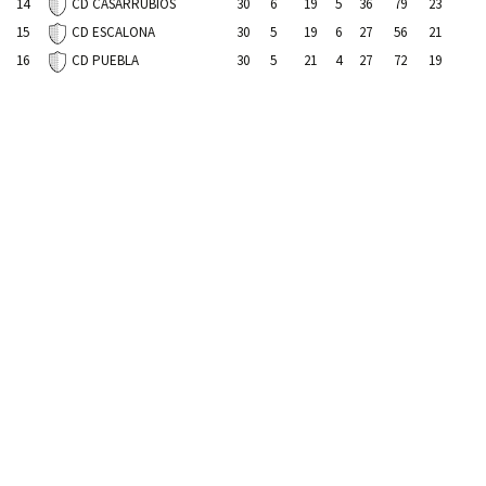
14
30
6
19
5
36
79
23
CD CASARRUBIOS
15
30
5
19
6
27
56
21
CD ESCALONA
16
30
5
21
4
27
72
19
CD PUEBLA