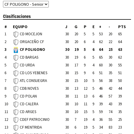
Clasificaciones
#
EQUIPO
J
G
P
E
+
-
PTS
1
30
20
5
5
53
20
65
CD MOCEJON
2
30
20
6
4
62
22
64
ORGACEÑO CF
3
30
19
5
6
64
25
63
CF POLIGONO
4
30
19
6
5
65
30
62
CD BARGAS
5
30
17
9
4
60
30
55
CD URDA
6
30
15
9
6
51
35
51
CD LOS YEBENES
7
30
15
10
5
56
38
50
ATL CONSUEGRA
8
30
13
12
5
46
42
44
CDB NOVES
9
30
11
13
6
46
57
39
CD POLAN
10
30
10
11
9
39
43
39
CD CALERA
11
30
10
15
5
59
74
35
CD ARGES
12
30
7
19
4
36
55
25
CDEF PATROCINIO
13
30
6
19
5
34
83
23
CF MENTRIDA