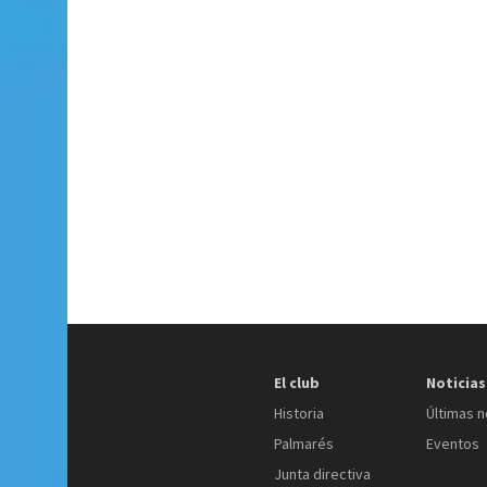
El club
Noticias
Historia
Últimas n
Palmarés
Eventos
Junta directiva