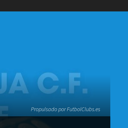
Propulsado por FutbolClubs.es