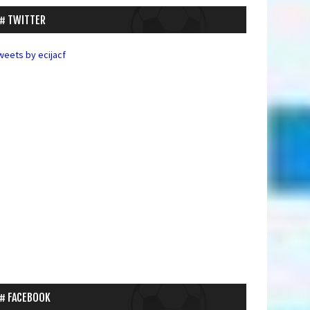
TWITTER
weets by ecijacf
FACEBOOK