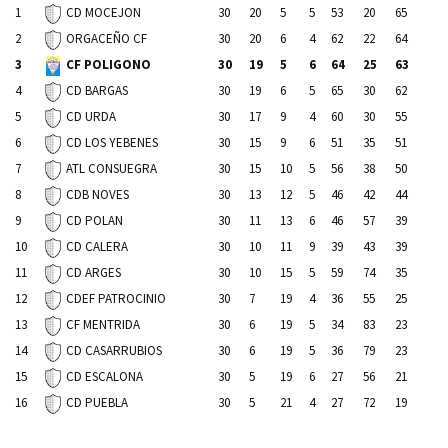
1
30
20
5
5
53
20
65
CD MOCEJON
2
30
20
6
4
62
22
64
ORGACEÑO CF
3
30
19
5
6
64
25
63
CF POLIGONO
4
30
19
6
5
65
30
62
CD BARGAS
5
30
17
9
4
60
30
55
CD URDA
6
30
15
9
6
51
35
51
CD LOS YEBENES
7
30
15
10
5
56
38
50
ATL CONSUEGRA
8
30
13
12
5
46
42
44
CDB NOVES
9
30
11
13
6
46
57
39
CD POLAN
10
30
10
11
9
39
43
39
CD CALERA
11
30
10
15
5
59
74
35
CD ARGES
12
30
7
19
4
36
55
25
CDEF PATROCINIO
13
30
6
19
5
34
83
23
CF MENTRIDA
14
30
6
19
5
36
79
23
CD CASARRUBIOS
15
30
5
19
6
27
56
21
CD ESCALONA
16
30
5
21
4
27
72
19
CD PUEBLA