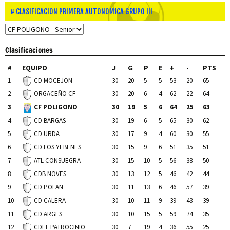
CLASIFICACION PRIMERA AUTONOMICA GRUPO III
Clasificaciones
#
EQUIPO
J
G
P
E
+
-
PTS
1
30
20
5
5
53
20
65
CD MOCEJON
2
30
20
6
4
62
22
64
ORGACEÑO CF
3
30
19
5
6
64
25
63
CF POLIGONO
4
30
19
6
5
65
30
62
CD BARGAS
5
30
17
9
4
60
30
55
CD URDA
6
30
15
9
6
51
35
51
CD LOS YEBENES
7
30
15
10
5
56
38
50
ATL CONSUEGRA
8
30
13
12
5
46
42
44
CDB NOVES
9
30
11
13
6
46
57
39
CD POLAN
10
30
10
11
9
39
43
39
CD CALERA
11
30
10
15
5
59
74
35
CD ARGES
12
30
7
19
4
36
55
25
CDEF PATROCINIO