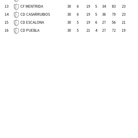
13
30
6
19
5
34
83
23
CF MENTRIDA
14
30
6
19
5
36
79
23
CD CASARRUBIOS
15
30
5
19
6
27
56
21
CD ESCALONA
16
30
5
21
4
27
72
19
CD PUEBLA