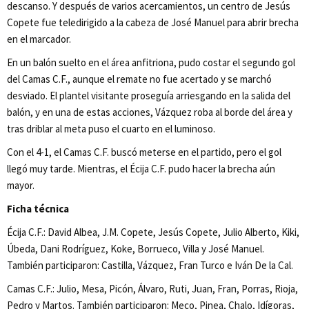
descanso. Y después de varios acercamientos, un centro de Jesús
Copete fue teledirigido a la cabeza de José Manuel para abrir brecha
en el marcador.
En un balón suelto en el área anfitriona, pudo costar el segundo gol
del Camas C.F., aunque el remate no fue acertado y se marchó
desviado. El plantel visitante proseguía arriesgando en la salida del
balón, y en una de estas acciones, Vázquez roba al borde del área y
tras driblar al meta puso el cuarto en el luminoso.
Con el 4-1, el Camas C.F. buscó meterse en el partido, pero el gol
llegó muy tarde. Mientras, el Écija C.F. pudo hacer la brecha aún
mayor.
Ficha técnica
Écija C.F.: David Albea, J.M. Copete, Jesús Copete, Julio Alberto, Kiki,
Úbeda, Dani Rodríguez, Koke, Borrueco, Villa y José Manuel.
También participaron: Castilla, Vázquez, Fran Turco e Iván De la Cal.
Camas C.F.: Julio, Mesa, Picón, Álvaro, Ruti, Juan, Fran, Porras, Rioja,
Pedro y Martos. También participaron: Meco, Pinea, Chalo, Idígoras,