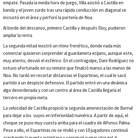
empate. Pasada la media hora de juego, Villa asistió a Castilla en
banda y el joven zurdo tras una rápida conducción en diagonal se
incrustó en el área y perforó la portería de Noa.
Al borde del descanso, primero Castilla y después Eloy, pudieron
ampliar la renta.
La segunda mitad mostró un ritmo frenético, donde nada más
comenzar quisieron sorprender al guardameta ecijano, aunque este,
muy atento, desvió el esférico. En el contragolpe, Dani Rodríguez no
estuvo afortunado en su remate que finalizó manso a las manos de
Noa. No tardó en recortar distancias el Espartinas, el cual le sacó
partido a un despiste defensivo. El partido entró en una dinámica
algo desordenada y con un centro al área de Castilla llegaría el
tercero en propia meta.
La velocidad de Castilla propició la segunda amonestación de Bernal
para dejar a los suyos en inferioridad numérica. A partir de aquí, el
choque se puso muy cuesta arriba para el cuadro de Alfonso Palma.
Pese a ello, el Espartinas no se rindió y con 10 jugadores continuó
acechando la puerta astigitana y consiguió sumar otro gol al