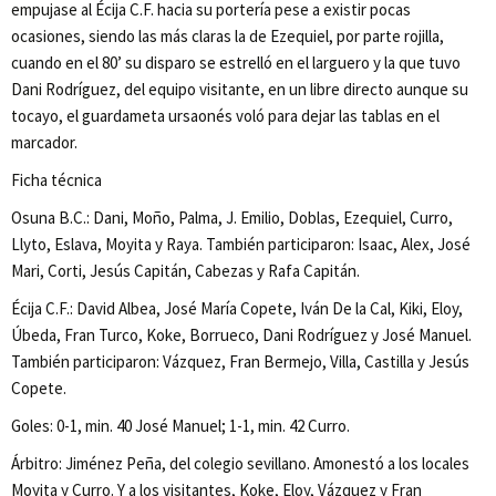
empujase al Écija C.F. hacia su portería pese a existir pocas
ocasiones, siendo las más claras la de Ezequiel, por parte rojilla,
cuando en el 80’ su disparo se estrelló en el larguero y la que tuvo
Dani Rodríguez, del equipo visitante, en un libre directo aunque su
tocayo, el guardameta ursaonés voló para dejar las tablas en el
marcador.
Ficha técnica
Osuna B.C.: Dani, Moño, Palma, J. Emilio, Doblas, Ezequiel, Curro,
Llyto, Eslava, Moyita y Raya. También participaron: Isaac, Alex, José
Mari, Corti, Jesús Capitán, Cabezas y Rafa Capitán.
Écija C.F.: David Albea, José María Copete, Iván De la Cal, Kiki, Eloy,
Úbeda, Fran Turco, Koke, Borrueco, Dani Rodríguez y José Manuel.
También participaron: Vázquez, Fran Bermejo, Villa, Castilla y Jesús
Copete.
Goles: 0-1, min. 40 José Manuel; 1-1, min. 42 Curro.
Árbitro: Jiménez Peña, del colegio sevillano. Amonestó a los locales
Moyita y Curro. Y a los visitantes, Koke, Eloy, Vázquez y Fran