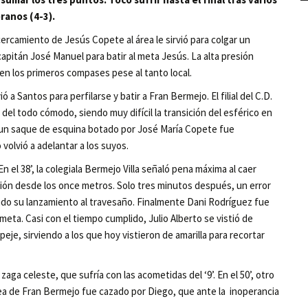
ranos (4-3).
ercamiento de Jesús Copete al área le sirvió para colgar un
apitán José Manuel para batir al meta Jesús. La alta presión
n los primeros compases pese al tanto local.
ó a Santos para perfilarse y batir a Fran Bermejo. El filial del C.D.
del todo cómodo, siendo muy difícil la transición del esférico en
o, un saque de esquina botado por José María Copete fue
volvió a adelantar a los suyos.
 el 38’, la colegiala Bermejo Villa señaló pena máxima al caer
cción desde los once metros. Solo tres minutos después, un error
ando su lanzamiento al travesaño. Finalmente Dani Rodríguez fue
 meta. Casi con el tiempo cumplido, Julio Alberto se vistió de
peje, sirviendo a los que hoy vistieron de amarilla para recortar
ga celeste, que sufría con las acometidas del ‘9’. En el 50’, otro
 área de Fran Bermejo fue cazado por Diego, que ante la inoperancia