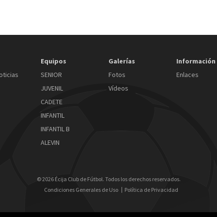
Equipos
Galerías
Información
oticias
SENIOR
Fotos
Enlaces
JUVENIL
Vídeos
CADETE
INFANTIL
INFANTIL B
ALEVIN
© 2026 Écija Club de Fútbol. Todos los derechos reservados.
Condiciones Generales de Uso
Política de Privacidad