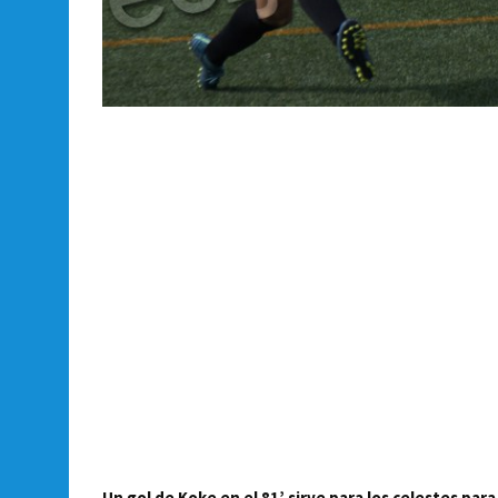
Un gol de Koke en el 81’ sirve para los celestes para