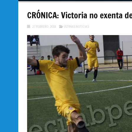
contenido
CRÓNICA: Victoria no exenta d
27 FEBRERO, 2018
ÚLTIMAS NOTICIAS