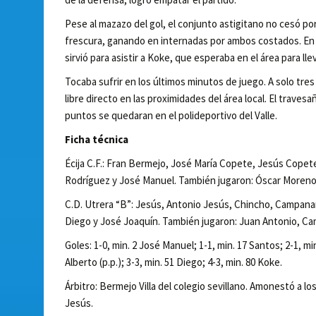
Pese al mazazo del gol, el conjunto astigitano no cesó por
frescura, ganando en internadas por ambos costados. En u
sirvió para asistir a Koke, que esperaba en el área para llevar
Tocaba sufrir en los últimos minutos de juego. A solo tres
libre directo en las proximidades del área local. El traves
puntos se quedaran en el polideportivo del Valle.
Ficha técnica
Écija C.F.: Fran Bermejo, José María Copete, Jesús Copete,
Rodríguez y José Manuel. También jugaron: Óscar Moreno, Vi
C.D. Utrera “B”: Jesús, Antonio Jesús, Chincho, Campanar
Diego y José Joaquín. También jugaron: Juan Antonio, Cam
Goles: 1-0, min. 2 José Manuel; 1-1, min. 17 Santos; 2-1, min
Alberto (p.p.); 3-3, min. 51 Diego; 4-3, min. 80 Koke.
Árbitro: Bermejo Villa del colegio sevillano. Amonestó a lo
Jesús.