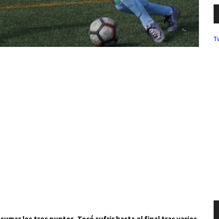
T
 sumar los tres puntos. Tocó sufrir hasta el final tras varios