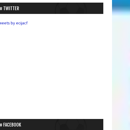
TWITTER
weets by ecijacf
FACEBOOK