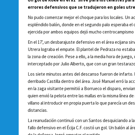
errores defensivos que se tradujeron en goles utre
No pudo comenzar mejor el choque para los locales. Un ac
espléndido balón, donde en el segundo palo esperaba el c
ejercida por ambos equipos dejó mucho centrocampismo e
En el 17’, un desbarajuste defensivo en el área ecijana sirvi
Utrera lograba el empate. El plantel de Pedraza no estaba 
la zona de creación. Pese a ello, a la media hora de jueg
interceptado por Julio Alberto, que con un gran testarazo 
Los siete minutos antes del descanso fueron de infarto. En
derribado Castilla dentro del área. José Manuel erró la a
en la zaga visitante permitió a Borrueco el disparo, envi
quien envió la pelota entre las mallas en la misma línea de
villano al introducir en propia puerta lo que parecía un des
distancias.
La reanudación continuó con un Santos desquiciando a la za
fallo defensivo en el Écija C.F. costó un gol. Un balón al
de la defensa, logró empatar el partido.