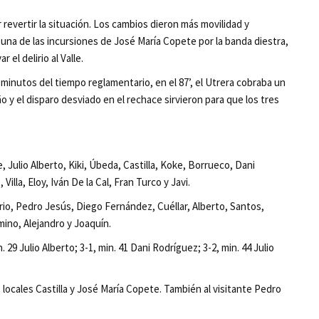
 revertir la situación. Los cambios dieron más movilidad y
na de las incursiones de José María Copete por la banda diestra,
 el delirio al Valle.
 minutos del tiempo reglamentario, en el 87’, el Utrera cobraba un
año y el disparo desviado en el rechace sirvieron para que los tres
 Julio Alberto, Kiki, Úbeda, Castilla, Koke, Borrueco, Dani
lla, Eloy, Iván De la Cal, Fran Turco y Javi.
io, Pedro Jesús, Diego Fernández, Cuéllar, Alberto, Santos,
ino, Alejandro y Joaquín.
. 29 Julio Alberto; 3-1, min. 41 Dani Rodríguez; 3-2, min. 44 Julio
s locales Castilla y José María Copete. También al visitante Pedro