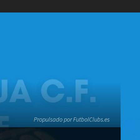
Propulsado por FutbolClubs.es