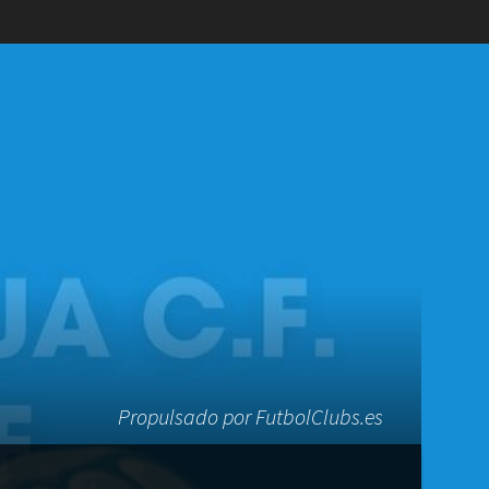
Propulsado por FutbolClubs.es