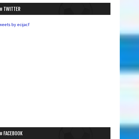
TWITTER
weets by ecijacf
FACEBOOK