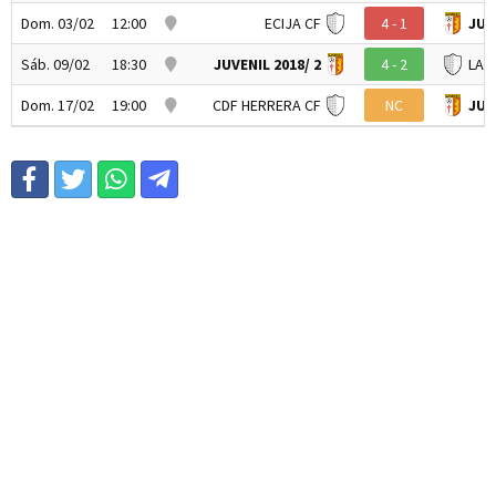
Dom. 03/02
12:00
ECIJA CF
4 - 1
JUV
Sáb. 09/02
18:30
JUVENIL 2018/ 2
4 - 2
LA 
Dom. 17/02
19:00
CDF HERRERA CF
NC
JUV