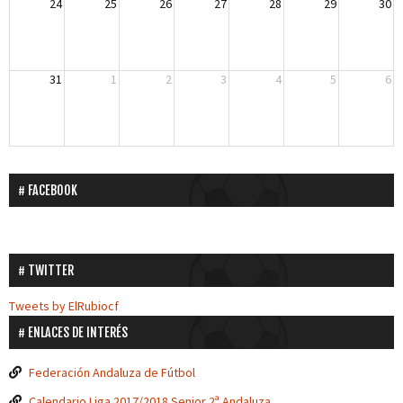
24
25
26
27
28
29
30
31
1
2
3
4
5
6
FACEBOOK
TWITTER
Tweets by ElRubiocf
ENLACES DE INTERÉS
Federación Andaluza de Fútbol
Calendario Liga 2017/2018 Senior 2ª Andaluza