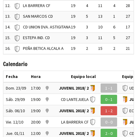
12.
LA BARRERA CF
19
4
11
4
28
13.
SAN MARCOS CD
19
5
13
1
27
14.
CD UNION DVA. ASTIGITANA
19
3
10
6
17
15.
ESTEPA IND. CD
19
3
11
5
27
16.
PEÑA BETICA ALCALA A
19
2
15
2
21
Calendario
Fecha
Hora
Equipo local
Equipo 
Dom. 23/09
17:00
JUVENIL 2018/ 2
1 - 1
UD 
Sáb. 29/09
19:00
CD LANTEJUELA
0 - 1
JUV
Sáb. 06/10
19:00
JUVENIL 2018/ 2
1 - 2
ECIJ
Vie. 12/10
20:00
LA BARRERA CF
0 - 0
JUV
Jue. 01/11
12:00
JUVENIL 2018/ 2
2 - 0
CDF