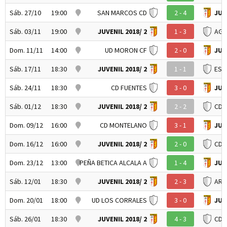
Sáb. 27/10
19:00
SAN MARCOS CD
2 - 4
JUV
Sáb. 03/11
19:00
JUVENIL 2018/ 2
1 - 3
AGR
Dom. 11/11
14:00
UD MORON CF
2 - 0
JUV
Sáb. 17/11
18:30
JUVENIL 2018/ 2
1 - 1
ESTE
Sáb. 24/11
18:30
CD FUENTES
3 - 0
JUV
Sáb. 01/12
18:30
JUVENIL 2018/ 2
2 - 2
CD 
Dom. 09/12
16:00
CD MONTELANO
3 - 1
JUV
Dom. 16/12
16:00
JUVENIL 2018/ 2
2 - 0
CD 
Dom. 23/12
13:00
PEÑA BETICA ALCALA A
1 - 4
JUV
Sáb. 12/01
18:30
JUVENIL 2018/ 2
2 - 3
ARA
Dom. 20/01
18:00
UD LOS CORRALES
3 - 0
JUV
Sáb. 26/01
18:30
JUVENIL 2018/ 2
4 - 3
CD 