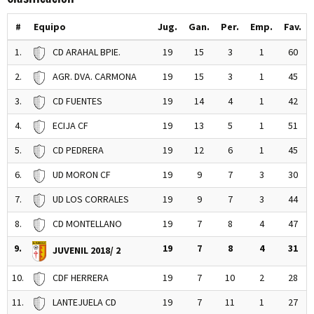
#
Equipo
Jug.
Gan.
Per.
Emp.
Fav.
1.
CD ARAHAL BPIE.
19
15
3
1
60
2.
AGR. DVA. CARMONA
19
15
3
1
45
3.
CD FUENTES
19
14
4
1
42
4.
ECIJA CF
19
13
5
1
51
5.
CD PEDRERA
19
12
6
1
45
6.
UD MORON CF
19
9
7
3
30
7.
UD LOS CORRALES
19
9
7
3
44
8.
CD MONTELLANO
19
7
8
4
47
9.
19
7
8
4
31
JUVENIL 2018/ 2
10.
CDF HERRERA
19
7
10
2
28
11.
LANTEJUELA CD
19
7
11
1
27