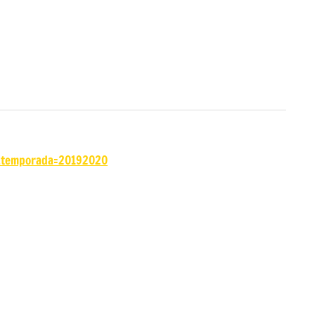
6&temporada=20192020