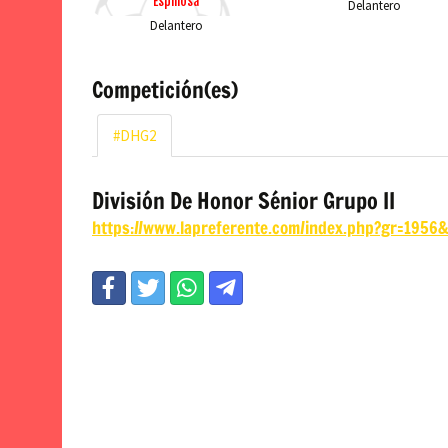
Espinosa
Delantero
Delantero
Competición(es)
#DHG2
División De Honor Sénior Grupo II
https://www.lapreferente.com/index.php?gr=195