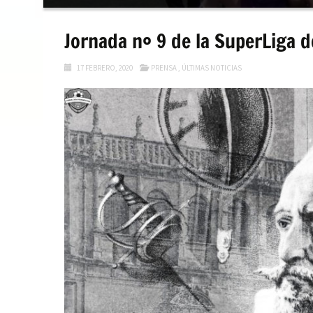
contenido
Jornada nº 9 de la SuperLiga 
17 FEBRERO, 2020
PRENSA
,
ÚLTIMAS NOTICIAS