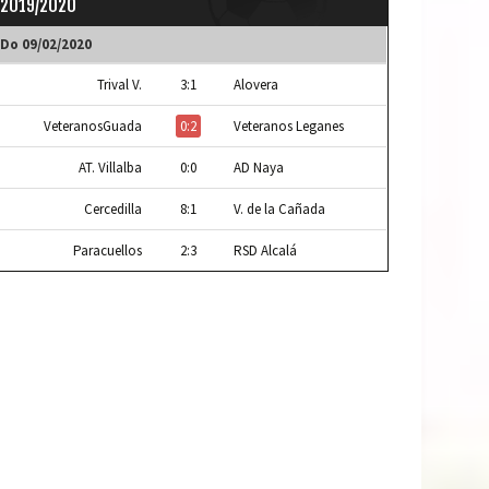
2019/2020
Do 09/02/2020
Trival V.
3:1
Alovera
VeteranosGuada
0:2
Veteranos Leganes
AT. Villalba
0:0
AD Naya
Cercedilla
8:1
V. de la Cañada
Paracuellos
2:3
RSD Alcalá