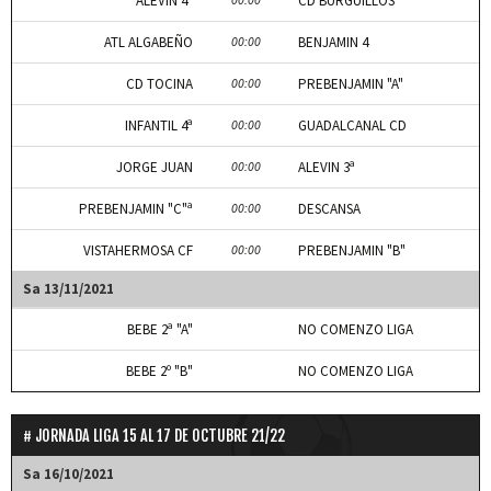
ALEVIN 4ª
CD BURGUILLOS
ATL ALGABEÑO
00:00
BENJAMIN 4
CD TOCINA
00:00
PREBENJAMIN "A"
INFANTIL 4ª
00:00
GUADALCANAL CD
JORGE JUAN
00:00
ALEVIN 3ª
PREBENJAMIN "C"ª
00:00
DESCANSA
VISTAHERMOSA CF
00:00
PREBENJAMIN "B"
Sa 13/11/2021
BEBE 2ª "A"
NO COMENZO LIGA
BEBE 2º "B"
NO COMENZO LIGA
JORNADA LIGA 15 AL 17 DE OCTUBRE 21/22
Sa 16/10/2021