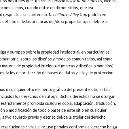
itios de clubes que utilizan el servicio
www.futbolclubs.es
, dichos
 aconsejamos, cuando entre en dichos sitios, que lea
ad respecto a su contenido. Ni
el Club
ni
Alley Oop
podrán en
l sitio o de las prácticas del/de la propietario/a o del/de la
lga y europeo sobre la propiedad intelectual, en particular los
munitaria, sobre los diseños y modelos comunitarios, así como
n materia de propiedad intelectual (marcas y diseños o modelos),
es, la ley de protección de bases de datos y la ley de protección
eños o cualquier otro elemento gráfico del presente sitio están
incluidos los derechos de autor/a. Dichos derechos no se otorgan
á estrictamente prohibida cualquier copia, adaptación, traducción,
ión o modificación de todo o parte de este sitio en cualquier
 salvo acuerdo previo y escrito del/de la titular del derecho.
persecuciones civiles e incluso penales conforme al derecho belga