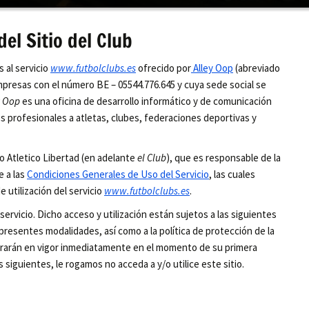
el Sitio del Club
s al servicio
www.futbolclubs.es
ofrecido por
Alley Oop
(abreviado
Empresas con el número BE – 05544.776.645 y cuya sede social se
y Oop
es una oficina de desarrollo informático y de comunicación
s profesionales a atletas, clubes, federaciones deportivas y
to Atletico Libertad (en adelante
el Club
), que es responsable de la
e a las
Condiciones Generales de Uso del Servicio
, las cuales
 utilización del servicio
www.futbolclubs.es
.
 servicio. Dicho acceso y utilización están sujetos a las siguientes
as presentes modalidades, así como a la política de protección de la
trarán en vigor inmediatamente en el momento de su primera
s siguientes, le rogamos no acceda a y/o utilice este sitio.