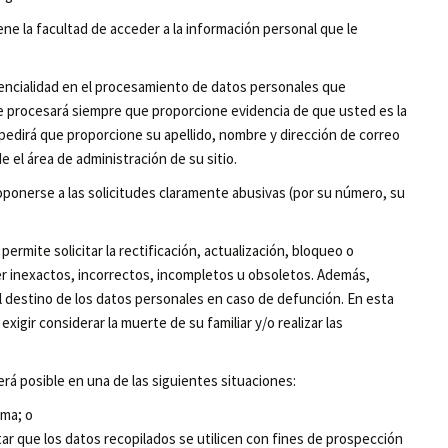
iene la facultad de acceder a la información personal que le
dencialidad en el procesamiento de datos personales que
 se procesará siempre que proporcione evidencia de que usted es la
le pedirá que proporcione su apellido, nombre y dirección de correo
e el área de administración de su sitio.
oponerse a las solicitudes claramente abusivas (por su número, su
e permite solicitar la rectificación, actualización, bloqueo o
er inexactos, incorrectos, incompletos u obsoletos. Además,
 destino de los datos personales en caso de defunción. En esta
igir considerar la muerte de su familiar y/o realizar las
será posible en una de las siguientes situaciones:
ima; o
ar que los datos recopilados se utilicen con fines de prospección