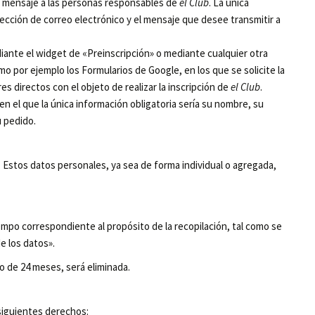
n mensaje a las personas responsables de
el Club
. La única
ección de correo electrónico y el mensaje que desee transmitir a
iante el widget de «Preinscripción» o mediante cualquier otra
o por ejemplo los Formularios de Google, en los que se solicite la
es directos con el objeto de realizar la inscripción de
el Club
.
n el que la única información obligatoria sería su nombre, su
u pedido.
. Estos datos personales, ya sea de forma individual o agregada,
empo correspondiente al propósito de la recopilación, tal como se
e los datos».
do de 24 meses, será eliminada.
siguientes derechos: