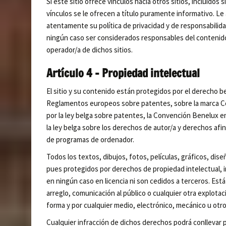
Si este sitio ofrece vínculos hacia otros sitios, incluidos s
vínculos se le ofrecen a título puramente informativo. Le
atentamente su política de privacidad y de responsabilid
ningún caso ser considerados responsables del contenido de
operador/a de dichos sitios.
Artículo 4 – Propiedad intelectual
El sitio y su contenido están protegidos por el derecho be
Reglamentos europeos sobre patentes, sobre la marca Co
por la ley belga sobre patentes, la Convención Benelux e
la ley belga sobre los derechos de autor/a y derechos afin
de programas de ordenador.
Todos los textos, dibujos, fotos, películas, gráficos, dis
pues protegidos por derechos de propiedad intelectual, 
en ningún caso en licencia ni son cedidos a terceros. Est
arreglo, comunicación al público o cualquier otra explotac
forma y por cualquier medio, electrónico, mecánico u otro,
Cualquier infracción de dichos derechos podrá conllevar 