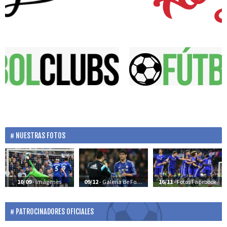
NUESTRAS FOTOS
10/09
- Imágenes
09/12
- Galería de Fotos
16/11
- Fotos Facebook
PATROCINADORES OFICIALES