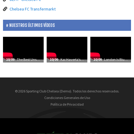
Chelsea FC Transfermarkt
NUESTROS ÚLTIMOS VÍDEOS
10/09
- The Best Unseen Moments Of Chelsea’s Season
10/09
- Kai Havertz’s First Training Session At Cobham
10/09
- London Is Blue | The Future’s Bright | Frank Lampard: Coming Home
© 2026 Sporting Club Chelsea (Demo). Todos los derechos reservados.
Condiciones Generales de Uso
Política de Privacidad