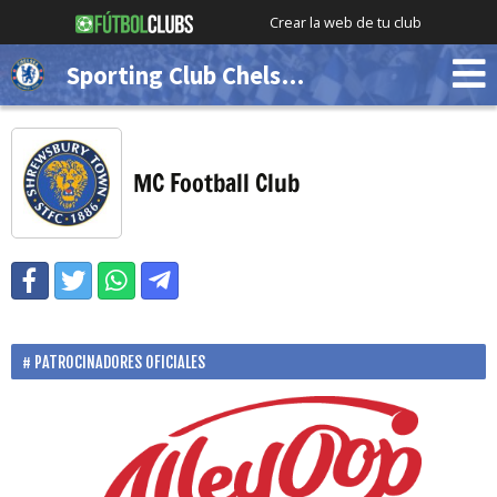
Crear la web de tu club
Sporting Club Chelsea (Demo)
MC Football Club
PATROCINADORES OFICIALES