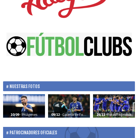
NUESTRAS FOTOS
10/09
- Imágenes
09/12
- Galería de Fotos
16/11
- Fotos Facebook
PATROCINADORES OFICIALES