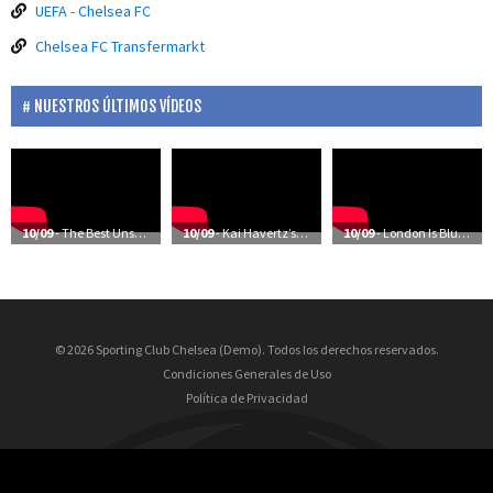
UEFA - Chelsea FC
Chelsea FC Transfermarkt
NUESTROS ÚLTIMOS VÍDEOS
10/09
- The Best Unseen Moments Of Chelsea’s Season
10/09
- Kai Havertz’s First Training Session At Cobham
10/09
- London Is Blue | The Future’s Bright | Frank Lampard: Coming Home
© 2026 Sporting Club Chelsea (Demo). Todos los derechos reservados.
Condiciones Generales de Uso
Política de Privacidad