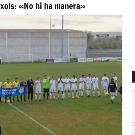
íxols: «No hi ha manera»