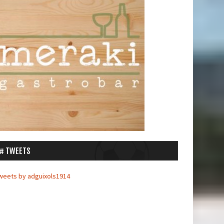
TWEETS
weets by adguixols1914