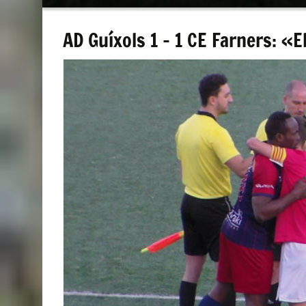
contenido
AD Guíxols 1 – 1 CE Farners: «E