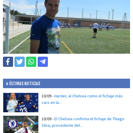
ÚLTIMAS NOTICIAS
10/09
-
Harder, al Chelsea como el fichaje más
caro en la...
10/09
-
El Chelsea confirma el fichaje de Thiago
Silva, procedente del...