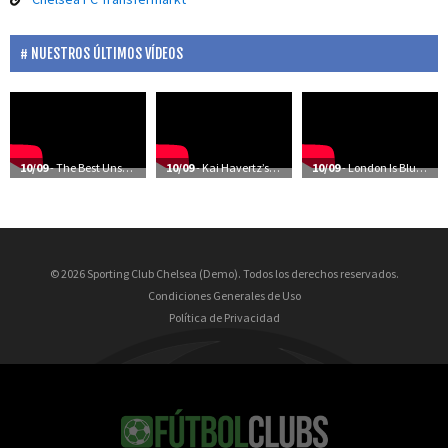
NUESTROS ÚLTIMOS VÍDEOS
10/09
- The Best Unseen Moments Of Chelsea’s Season
10/09
- Kai Havertz’s First Training Session At Cobham
10/09
- London Is Blue | The Future’s Bright | Frank Lampard: Coming Home
© 2026 Sporting Club Chelsea (Demo). Todos los derechos reservados.
Condiciones Generales de Uso
Política de Privacidad