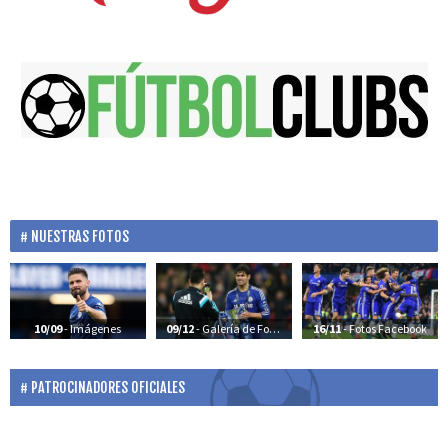
NUESTRAS FOTOS
10/09
- Imágenes
09/12
- Galería de Fotos
16/11
- Fotos Facebook
PATROCINADORES OFICIALES