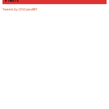
TWEETS
Tweets by CFUCanrullRT