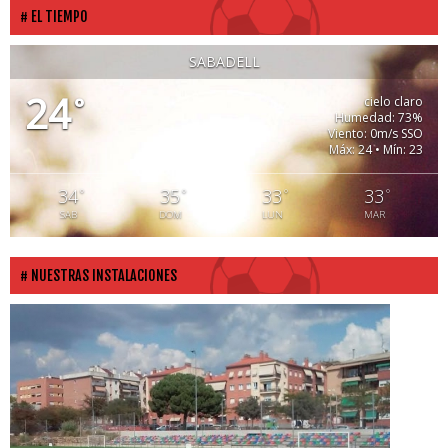
EL TIEMPO
SABADELL
24
°
cielo claro
Humedad: 73%
Viento: 0m/s SSO
Máx: 24 • Mín: 23
34
35
33
33
°
°
°
°
SAB
DOM
LUN
MAR
NUESTRAS INSTALACIONES