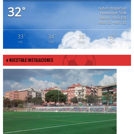
32
°
nubes dispersas
Humedad: 56%
Viento: 3m/s ESE
Máx: 32 • Mín: 32
33
34
36
33
°
°
°
°
VIE
SAB
DOM
LUN
NUESTRAS INSTALACIONES