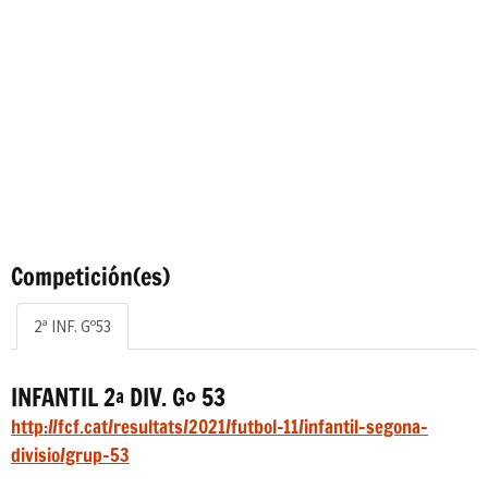
Competición(es)
2ª INF. Gº53
INFANTIL 2ª DIV. Gº 53
http://fcf.cat/resultats/2021/futbol-11/infantil-segona-
divisio/grup-53