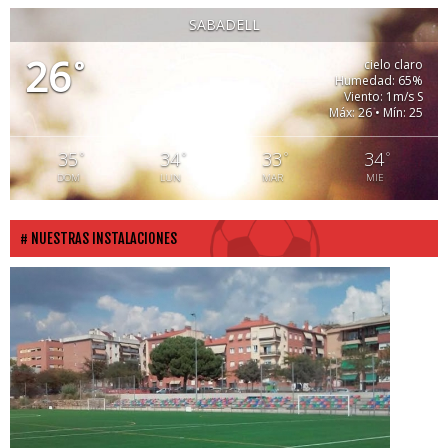
SABADELL
26
°
cielo claro
Humedad: 65%
Viento: 1m/s S
Máx: 26 • Mín: 25
35
34
33
34
°
°
°
°
DOM
LUN
MAR
MIE
NUESTRAS INSTALACIONES