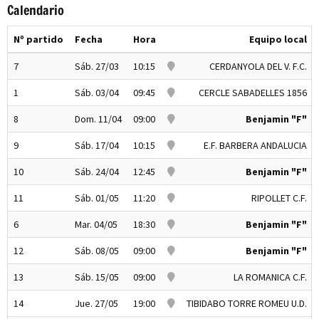
Calendario
Nº partido
Fecha
Hora
Equipo local
7
Sáb. 27/03
10:15
CERDANYOLA DEL V. F.C.
1
Sáb. 03/04
09:45
CERCLE SABADELLES 1856
8
Dom. 11/04
09:00
Benjamin "F"
9
Sáb. 17/04
10:15
E.F. BARBERA ANDALUCIA
10
Sáb. 24/04
12:45
Benjamin "F"
11
Sáb. 01/05
11:20
RIPOLLET C.F.
6
Mar. 04/05
18:30
Benjamin "F"
12
Sáb. 08/05
09:00
Benjamin "F"
13
Sáb. 15/05
09:00
LA ROMANICA C.F.
14
Jue. 27/05
19:00
TIBIDABO TORRE ROMEU U.D.