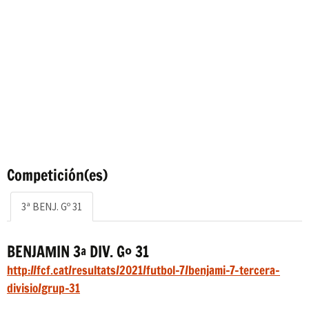
Competición(es)
3ª BENJ. Gº 31
BENJAMIN 3ª DIV. Gº 31
http://fcf.cat/resultats/2021/futbol-7/benjami-7-tercera-
divisio/grup-31