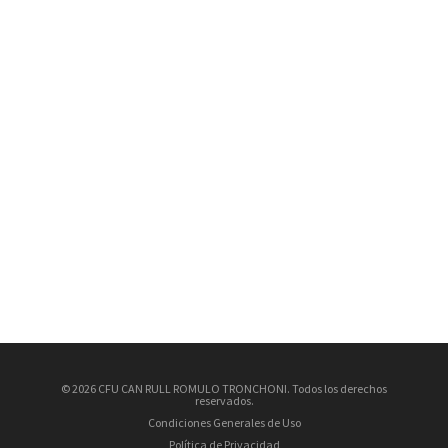
© 2026 CFU CAN RULL ROMULO TRONCHONI. Todos los derechos
reservados.
Condiciones Generales de Uso
Política de Privacidad