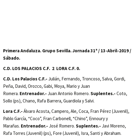
Primera Andaluza. Grupo Sevilla. Jornada 31ª / 13-Abril-2019 /
Sábado.
C.D. LOS PALACIOS C.F. 2 LORA C.F. 0.
C.D. Los Palacios C.F.-
Julián, Fernando, Troncoso, Salva, Gordi,
Peña, David, Orozco, Gabi, Moya, Mario y Juan
Romera.
Entrenador.-
Juan Antonio Romero.
Suplentes.-
Coto,
Sollo (ps), Chano, Rafa Barrera, Guardiola y Salvi.
Lora C.F.-
Álvaro Acosta, Campero, Ale, Coca, Fran Pérez (Juvenil),
Pablo García, “Coco”, Fran Carbonell, “Chino”, Ennoury y
Marañas.
Entrenador.-
José Romero.
Suplentes.-
Javi Moreno,
Rafa Torres (Juvenil) (ps), Fore (Juvenil), Isra, Santi y Abraham.