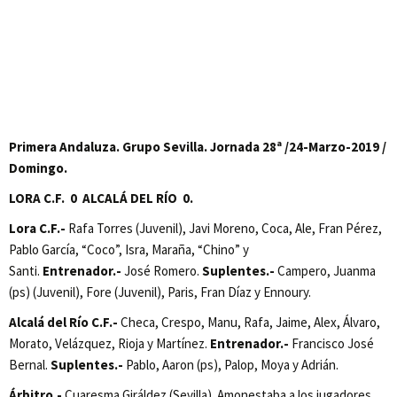
Primera Andaluza. Grupo Sevilla. Jornada 28ª /24-Marzo-2019 /
Domingo.
LORA C.F. 0 ALCALÁ DEL RÍO 0.
Lora C.F.-
Rafa Torres (Juvenil), Javi Moreno, Coca, Ale, Fran Pérez,
Pablo García, “Coco”, Isra, Maraña, “Chino” y
Santi.
Entrenador.-
José Romero.
Suplentes.-
Campero, Juanma
(ps) (Juvenil), Fore (Juvenil), Paris, Fran Díaz y Ennoury.
Alcalá del Río C.F.-
Checa, Crespo, Manu, Rafa, Jaime, Alex, Álvaro,
Morato, Velázquez, Rioja y Martínez.
Entrenador.-
Francisco José
Bernal.
Suplentes.-
Pablo, Aaron (ps), Palop, Moya y Adrián.
Árbitro.-
Cuaresma Giráldez (Sevilla). Amonestaba a los jugadores