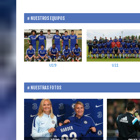
NUESTROS EQUIPOS
U19
U21
NUESTRAS FOTOS
10/09
- Imágenes
09/12
- 