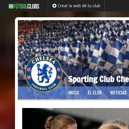
Crear la web de tu club
Sporting Club Che
Saltar
INICIO
EL CLUB
NOTICIAS
al
contenido