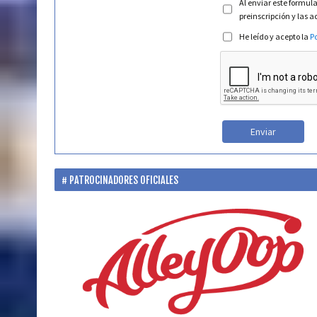
Al enviar este formula
preinscripción y las 
He leído y acepto la
Po
Enviar
PATROCINADORES OFICIALES