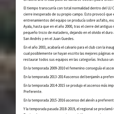
El tiempo transcurría con total normalidad dentro del UJ C
cierre inesperado de su propio campo. Esto provocó que e
entrenamientos del equipo se producía sobre asfalto, ex
Ayala, hasta que en el año 2000, tras el cierre del antig
pequeño trozo de matadero, dejando en el olvido el duro 
San Andrés y en el Juan Guedes.
En el año 2003, acabaría el calvario para el club con la in
cual posiblemente se hayan escrito las mejores páginas en
restaurar todos sus equipos en las categorías. Incluso un
En la temporada 2009-2010 el femenino conseguía el ascen
En la temporada 2013-2014 ascenso del benjamín a prefer
En la temporada 2014-2015 se produjo el ascenso más impor
Preferente.
En la temporada 2015-2016 ascenso del alevín a preferent
Y la temporada pasada 2018-2019, el regional se proclamó 