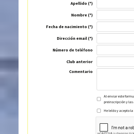
Apellido
Nombre
Fecha de nacimiento
Dirección email
Número de teléfono
Club anterior
Comentario
Al enviar este formu
preinscripción y las
He leído y acepto la