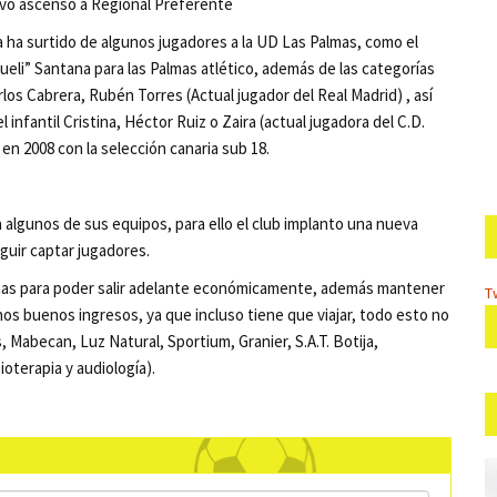
evo ascenso a Regional Preferente
a ha surtido de algunos jugadores a la UD Las Palmas, como el
ueli” Santana para las Palmas atlético, además de las categorías
los Cabrera, Rubén Torres (Actual jugador del Real Madrid) , así
 infantil Cristina, Héctor Ruiz o Zaira (actual jugadora del C.D.
n 2008 con la selección canaria sub 18.
algunos de sus equipos, para ello el club implanto una nueva
guir captar jugadores.
emas para poder salir adelante económicamente, además mantener
T
nos buenos ingresos, ya que incluso tiene que viajar, todo esto no
 Mabecan, Luz Natural, Sportium, Granier, S.A.T. Botija,
oterapia y audiología).