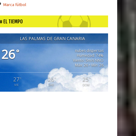
Marca fútbol
EL TIEMPO
LAS PALMAS DE GRAN CANARIA
26
°
nubes dispersas
Humedad: 74%
Viento: 5m/s NNO
Máx: 26 • Mín: 26
27
26
25
°
°
°
VIE
SAB
DOM