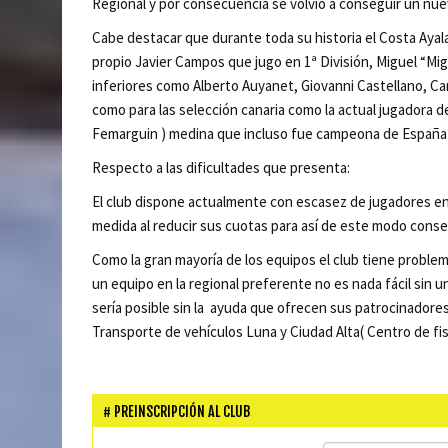
Regional y por consecuencia se volvió a conseguir un nu
Cabe destacar que durante toda su historia el Costa Ayal
propio Javier Campos que jugo en 1ª División, Miguel “Mig
inferiores como Alberto Auyanet, Giovanni Castellano, Car
como para las selección canaria como la actual jugadora del
Femarguin ) medina que incluso fue campeona de España e
Respecto a las dificultades que presenta:
El club dispone actualmente con escasez de jugadores en 
medida al reducir sus cuotas para así de este modo conse
Como la gran mayoría de los equipos el club tiene probl
un equipo en la regional preferente no es nada fácil sin u
sería posible sin la ayuda que ofrecen sus patrocinadores,
Transporte de vehículos Luna y Ciudad Alta( Centro de fisi
PREINSCRIPCIÓN AL CLUB