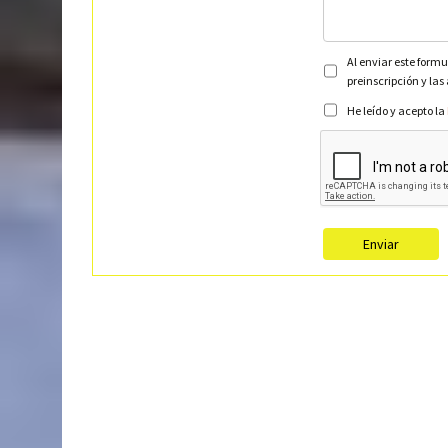
Al enviar este formu
preinscripción y las
He leído y acepto la
Enviar