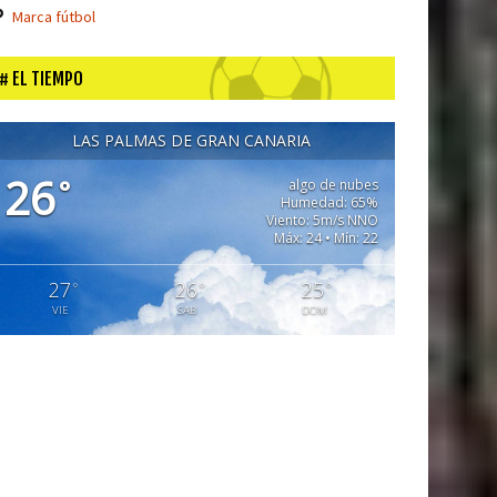
Marca fútbol
EL TIEMPO
LAS PALMAS DE GRAN CANARIA
26
°
algo de nubes
Humedad: 65%
Viento: 5m/s NNO
Máx: 24 • Mín: 22
27
26
25
°
°
°
VIE
SAB
DOM