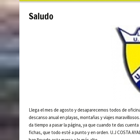
contenido
Saludo
Llega el mes de agosto y desaparecemos todos de oficinas
descanso anual en playas, montañas y viajes maravillosos.
da tiempo a pasar la página, ya que cuando te das cuenta
fichas, que todo esté a punto y en orden. U.J COSTA AY
han llevado esta marca a lo más alto.