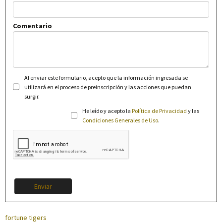
Comentario
Al enviar este formulario, acepto que la información ingresada se
utilizará en el proceso de preinscripción y las acciones que puedan
surgir.
He leído y acepto la
Política de Privacidad
y las
Condiciones Generales de Uso
.
Enviar
fortune tigers