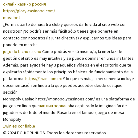
онлайн казино россия
https://glory-casinobd.com/
most bet
¿Formas parte de nuestro club y quieres darle vida al sitio web con
nosotros? ¡No podría ser más fácil! Sólo tienes que ponerte en
contacto con nosotros (la junta directiva) y explicarnos tus ideas para
ponerlo en marcha.
jogo do bicho casino
Como podrás ver tú mismo/a, la interfaz de
gestión del sitio es muy intuitiva y se puede dominar en unos instantes.
Además, para ayudarle hay 3 pequeños vídeos en el escritorio que te
explicarán rápidamente los principios básicos de funcionamiento de la
plataforma.
https://1win.com.ec
Y lo que es más, la herramienta incluye
documentación en línea a la que puedes acceder desde cualquier
sección.
Monopoly Casino https://monopolycasinoes.com/ es una plataforma de
juegos en línea que
ван вин зеркало
ha capturado la imaginación de
jugadores de todo el mundo. Basada en el famoso juego de mesa
Monopoly
1win es confiable
© 2024 F.C. KORUNHOS. Todos los derechos reservados.