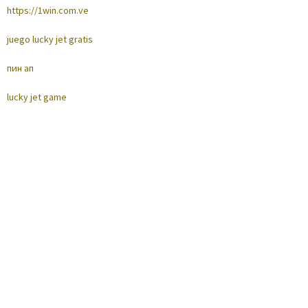
https://1win.com.ve
juego lucky jet gratis
пин ап
lucky jet game