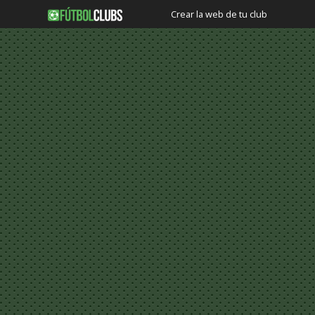
Crear la web de tu club