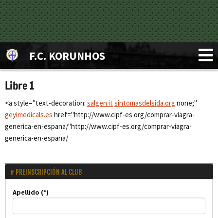
F.C. KORUNHOS
Libre 1
<a style="text-decoration:
salgen.it
sintomasdelsida.org
none;"
geyimedicals.es
href="http://www.cipf-es.org/comprar-viagra-
generica-en-espana/"http://www.cipf-es.org/comprar-viagra-
generica-en-espana/
PREINSCRIPCIÓN AL CLUB
Apellido