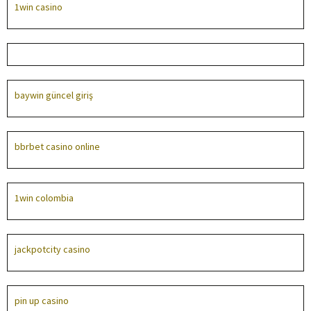
1win casino
1win
baywin güncel giriş
bbrbet casino online
1win colombia
jackpotcity casino
pin up casino