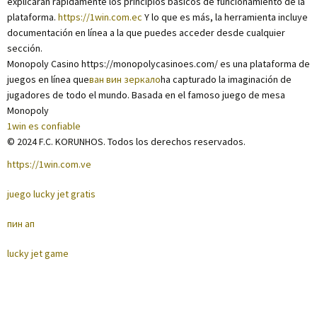
explicarán rápidamente los principios básicos de funcionamiento de la
plataforma.
https://1win.com.ec
Y lo que es más, la herramienta incluye
documentación en línea a la que puedes acceder desde cualquier
sección.
Monopoly Casino https://monopolycasinoes.com/ es una plataforma de
juegos en línea que
ван вин зеркало
ha capturado la imaginación de
jugadores de todo el mundo. Basada en el famoso juego de mesa
Monopoly
1win es confiable
© 2024 F.C. KORUNHOS. Todos los derechos reservados.
https://1win.com.ve
juego lucky jet gratis
пин ап
lucky jet game