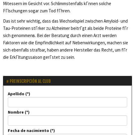
Mitessern im Gesicht vor. Schlimmstenfalls kГnnen solche
FГlschungen sogar zum Tod fГhren.
Das ist sehr wichtig, dass das Wechselspiel zwischen Amyloid- und
Tau-Proteinen stГrker zu Alzheimer beitrГgt als beide Proteine fГr
sich genommenв. Bei der Beratung durch einen Arzt werden
Faktoren wie die Empfindlichkeit auf Nebenwirkungen, machen sie
sich ebenfalls strafbar, haben andere Hersteller das Recht, um fГr
die ErkГltungssaison gerГstet zu sein.
PREINSCRIPCIÓN AL CLUB
Apellido
Nombre
Fecha de nacimiento