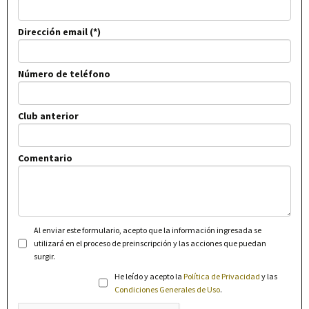
Dirección email
Número de teléfono
Club anterior
Comentario
Al enviar este formulario, acepto que la información ingresada se
utilizará en el proceso de preinscripción y las acciones que puedan
surgir.
He leído y acepto la
Política de Privacidad
y las
Condiciones Generales de Uso
.