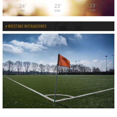
24
23
23
°
°
°
SAB
DOM
LUN
NUESTRAS INSTALACIONES