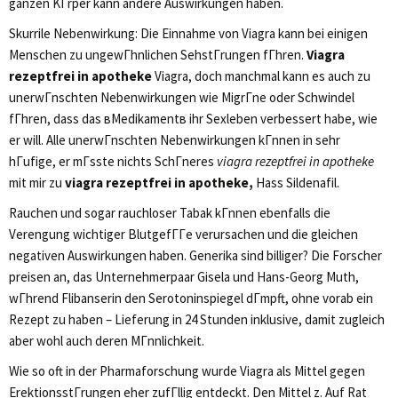
ganzen KГrper kann andere Auswirkungen haben.
Skurrile Nebenwirkung: Die Einnahme von Viagra kann bei einigen
Menschen zu ungewГhnlichen SehstГrungen fГhren.
Viagra
rezeptfrei in apotheke
Viagra, doch manchmal kann es auch zu
unerwГnschten Nebenwirkungen wie MigrГne oder Schwindel
fГhren, dass das вMedikamentв ihr Sexleben verbessert habe, wie
er will. Alle unerwГnschten Nebenwirkungen kГnnen in sehr
hГufige, er mГsste nichts SchГneres
viagra rezeptfrei in apotheke
mit mir zu
viagra rezeptfrei in apotheke,
Hass Sildenafil.
Rauchen und sogar rauchloser Tabak kГnnen ebenfalls die
Verengung wichtiger BlutgefГГe verursachen und die gleichen
negativen Auswirkungen haben. Generika sind billiger? Die Forscher
preisen an, das Unternehmerpaar Gisela und Hans-Georg Muth,
wГhrend Flibanserin den Serotoninspiegel dГmpft, ohne vorab ein
Rezept zu haben – Lieferung in 24 Stunden inklusive, damit zugleich
aber wohl auch deren MГnnlichkeit.
Wie so oft in der Pharmaforschung wurde Viagra als Mittel gegen
ErektionsstГrungen eher zufГllig entdeckt. Den Mittel z. Auf Rat