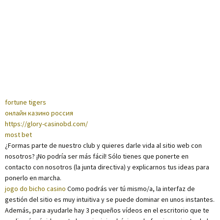
fortune tigers
онлайн казино россия
https://glory-casinobd.com/
most bet
¿Formas parte de nuestro club y quieres darle vida al sitio web con
nosotros? ¡No podría ser más fácil! Sólo tienes que ponerte en
contacto con nosotros (la junta directiva) y explicarnos tus ideas para
ponerlo en marcha.
jogo do bicho casino
Como podrás ver tú mismo/a, la interfaz de
gestión del sitio es muy intuitiva y se puede dominar en unos instantes.
Además, para ayudarle hay 3 pequeños vídeos en el escritorio que te