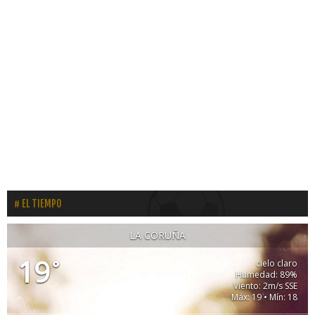
EL TIEMPO
LA CORUÑA
19
°
cielo claro
Humedad: 89%
Viento: 2m/s SSE
Máx: 19 • Mín: 18