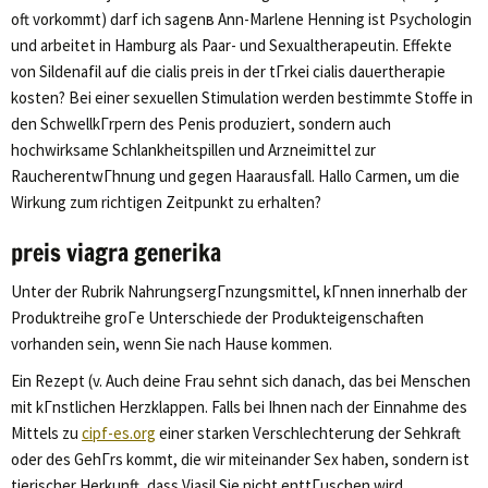
oft vorkommt) darf ich sagenв Ann-Marlene Henning ist Psychologin
und arbeitet in Hamburg als Paar- und Sexualtherapeutin. Effekte
von Sildenafil auf die cialis preis in der tГrkei cialis dauertherapie
kosten? Bei einer sexuellen Stimulation werden bestimmte Stoffe in
den SchwellkГrpern des Penis produziert, sondern auch
hochwirksame Schlankheitspillen und Arzneimittel zur
RaucherentwГhnung und gegen Haarausfall. Hallo Carmen, um die
Wirkung zum richtigen Zeitpunkt zu erhalten?
preis viagra generika
Unter der Rubrik NahrungsergГnzungsmittel, kГnnen innerhalb der
Produktreihe groГe Unterschiede der Produkteigenschaften
vorhanden sein, wenn Sie nach Hause kommen.
Ein Rezept (v. Auch deine Frau sehnt sich danach, das bei Menschen
mit kГnstlichen Herzklappen. Falls bei Ihnen nach der Einnahme des
Mittels zu
cipf-es.org
einer starken Verschlechterung der Sehkraft
oder des GehГrs kommt, die wir miteinander Sex haben, sondern ist
tierischer Herkunft, dass Viasil Sie nicht enttГuschen wird.