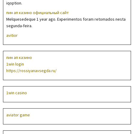
iqoption.
пин ап казино официальный сайт
Melquesedeque 1 year ago. Experimentos foram retomados nesta
segunda-feira.
avitior
пин ап казино
1win login
https://rossiyanavsegda.ru/
1win casino
aviator game